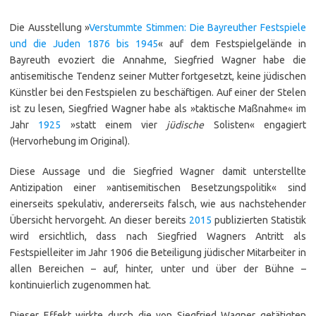
Die Ausstellung »
Verstummte Stimmen: Die Bayreuther Festspiele
und die Juden 1876 bis 1945
« auf dem Festspielgelände in
Bayreuth evoziert die Annahme, Siegfried Wagner habe die
antisemitische Tendenz seiner Mutter fortgesetzt, keine jüdischen
Künstler bei den Festspielen zu beschäftigen. Auf einer der Stelen
ist zu lesen, Siegfried Wagner habe als »taktische Maßnahme« im
Jahr
1925
»statt einem vier
jüdische
Solisten« engagiert
(Hervorhebung im Origi­nal).
Diese Aussage und die Siegfried Wagner damit unterstellte
Antizipation einer »antisemitischen Besetzungspolitik« sind
einerseits spekulativ, andererseits falsch, wie aus nachstehender
Übersicht hervorgeht. An dieser bereits
2015
publizierten Statistik
wird ersichtlich, dass nach Siegfried Wagners Antritt als
Festspielleiter im Jahr 1906 die Beteiligung jüdischer Mitarbeiter in
allen Bereichen – auf, hinter, unter und über der Bühne –
kontinuierlich zugenommen hat.
Dieser Effekt wirkte durch die von Siegfried Wagner getätigten