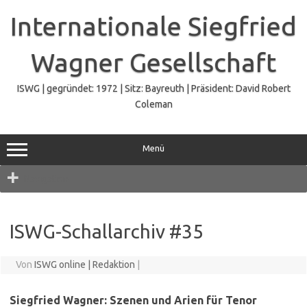
Zum
Inhalt
Internationale Siegfried
springen
Wagner Gesellschaft
ISWG | gegründet: 1972 | Sitz: Bayreuth | Präsident: David Robert
Coleman
Menü
Navigation
ISWG-Schallarchiv #35
Von
ISWG online | Redaktion
|
Siegfried Wagner: Szenen und Arien für Tenor