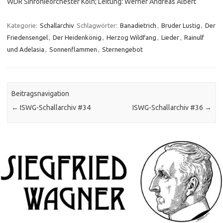
WDR Sinfonieorchester Köln; Leitung: Werner Andreas Albert
Kategorie:
Schallarchiv
Schlagwörter:
Banadietrich
,
Bruder Lustig
,
Der
Friedensengel
,
Der Heidenkönig
,
Herzog Wildfang
,
Lieder
,
Rainulf
und Adelasia
,
Sonnenflammen
,
Sternengebot
Beitragsnavigation
←
ISWG-Schallarchiv #34
ISWG-Schallarchiv #36
→