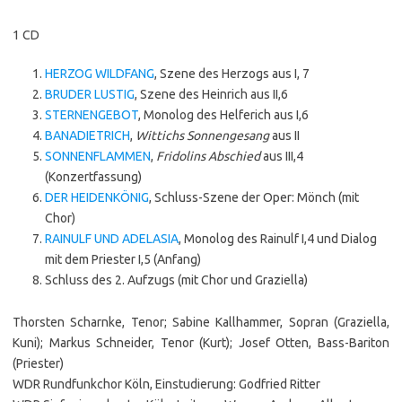
1 CD
HERZOG WILDFANG
, Szene des Herzogs aus I, 7
BRUDER LUSTIG
, Szene des Heinrich aus II,6
STERNENGEBOT
, Monolog des Helferich aus I,6
BANADIETRICH
,
Wittichs Sonnengesang
aus II
SONNENFLAMMEN
,
Fridolins Abschied
aus III,4
(Konzertfassung)
DER HEIDENKÖNIG
, Schluss-Szene der Oper: Mönch (mit
Chor)
RAINULF UND ADELASIA
, Monolog des Rainulf I,4 und Dialog
mit dem Priester I,5 (Anfang)
Schluss des 2. Aufzugs (mit Chor und Graziella)
Thorsten Scharnke, Tenor; Sabine Kallhammer, Sopran (Graziella,
Kuni); Markus Schneider, Tenor (Kurt); Josef Otten, Bass-Bariton
(Priester)
WDR Rundfunkchor Köln, Einstudierung: Godfried Ritter