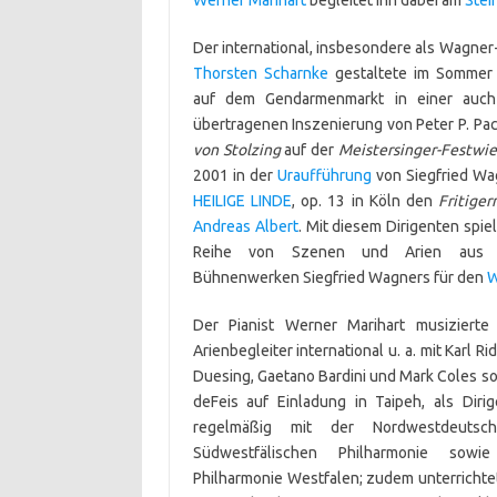
Werner Marihart
begleitet ihn dabei am
Stei
Der international, insbesondere als Wagner
Thorsten Scharnke
gestaltete im Sommer 
auf dem Gendarmenmarkt in einer au
übertragenen Inszenierung von Peter P. Pa
von Stolzing
auf der
Meistersinger-Festwi
2001 in der
Uraufführung
von Siegfried W
HEILIGE LINDE
, op. 13 in Köln den
Fritiger
Andreas Albert
. Mit diesem Dirigenten spie
Reihe von Szenen und Arien aus 
Bühnenwerken Siegfried Wagners für den
Der Pianist Werner Marihart musizierte
Arienbegleiter international u. a. mit Karl R
Duesing, Gaetano Bardini und Mark Coles s
deFeis auf Einladung in Taipeh, als Dirig
regelmäßig mit der Nordwestdeuts
Südwestfälischen Philharmonie sow
Philharmonie Westfalen; zudem unterrichtet