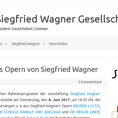
Siegfried Wagner Gesellsc
räsident: David Robert Coleman
en
Siegfried Wagner
Newsletter
s Opern von Siegfried Wagner
0 Kommentare
ichen Rahmenprogramm der Ausstellung
Siegfried Wagner:
streitet am Donnerstag, den
8. Juni 2017
, um 18:30 Uhr der
esängen u. a. aus Siegfried Wagners Opern
BRUDER LUSTIG
,
N SCHULD!
,
RAINULF UND ADELASIA
und
DIE HEILIGE LINDE
;