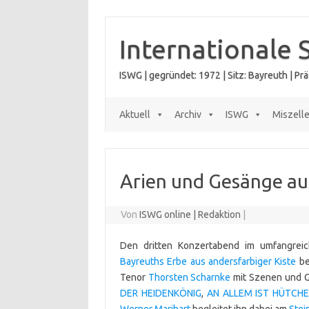
Zum
Inhalt
springen
Internationale 
ISWG | gegründet: 1972 | Sitz: Bayreuth | P
Aktuell
Archiv
ISWG
Miszell
Arien und Gesänge au
Von
ISWG online | Redaktion
|
Den dritten Konzertabend im umfangre
Bayreuths Erbe aus andersfarbiger Kiste
be
Tenor
Thorsten Scharnke
mit Szenen und G
DER HEIDENKÖNIG
,
AN ALLEM IST HÜTCHE