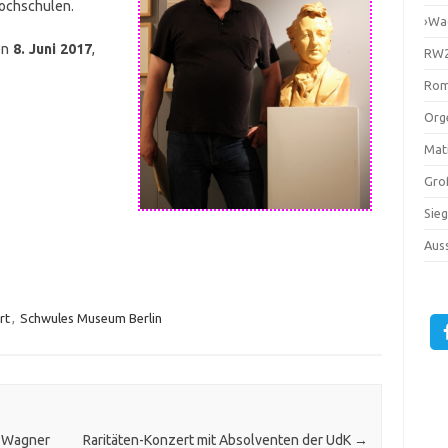
hochschulen.
›Wa
en
8. Juni 2017
,
RW2
Rom
Orge
Mati
Gro
Sie
Auss
rt
,
Schwules Museum Berlin
d Wagner
Raritäten-Konzert mit Absolventen der UdK
→