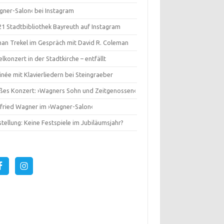
gner-Salon‹ bei Instagram
1 Stadtbibliothek Bayreuth auf Instagram
an Trekel im Gespräch mit David R. Coleman
lkonzert in der Stadtkirche – entfällt
née mit Klavierliedern bei Steingraeber
ßes Konzert: ›Wagners Sohn und Zeitgenossen‹
gfried Wagner im ›Wagner-Salon‹
tellung: Keine Festspiele im Jubiläumsjahr?