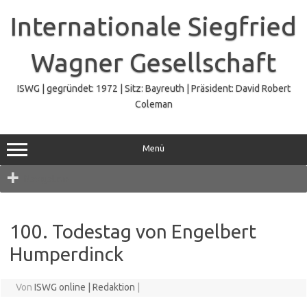
Zum
Inhalt
Internationale Siegfried
springen
Wagner Gesellschaft
ISWG | gegründet: 1972 | Sitz: Bayreuth | Präsident: David Robert
Coleman
Menü
Navigation
100. Todestag von Engelbert
Humperdinck
Von
ISWG online | Redaktion
|