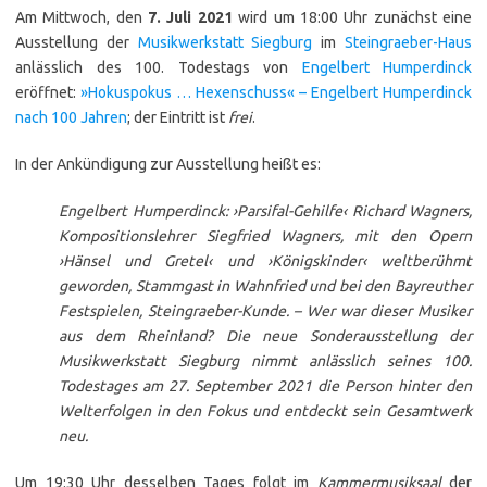
Am Mittwoch, den
7. Juli 2021
wird um 18:00 Uhr zunächst eine
Ausstellung der
Musikwerkstatt Siegburg
im
Steingraeber-Haus
anlässlich des 100. Todestags von
Engelbert Humperdinck
eröffnet:
»Hokuspokus … Hexenschuss« – Engelbert Humperdinck
nach 100 Jahren
; der Eintritt ist
frei
.
In der Ankündigung zur Ausstellung heißt es:
Engelbert Humperdinck: ›Parsifal-Gehilfe‹ Richard Wagners,
Kompositionslehrer Siegfried Wagners, mit den Opern
›Hänsel und Gretel‹ und ›Königskinder‹ weltberühmt
geworden, Stammgast in Wahnfried und bei den Bayreuther
Festspielen, Steingraeber-Kunde. – Wer war dieser Musiker
aus dem Rheinland? Die neue Sonderausstellung der
Musikwerkstatt Siegburg nimmt anlässlich seines 100.
Todestages am 27. September 2021 die Person hinter den
Welterfolgen in den Fokus und entdeckt sein Gesamtwerk
neu.
Um 19:30 Uhr desselben Tages folgt im
Kammermusiksaal
der