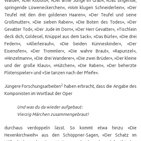
Walde«, »Der Kobold«, »Der arme Junge im Grab«, »Das singende,
springende Löweneckerchen«, »Vom klugen Schneiderlein«, »Der
Teufel mit den drei goldenen Haaren«, »Der Teufel und seine
Großmutter«, »Die sieben Raben«, »Die Boten des Todes«, »Der
Gevatter Tod«, »Der Jude im Dorn«, »Der Herr Gevatter«, »Tischlein
deck dich, Goldesel, Knüppel aus dem Sack«, »Das Bürle«, »Die drei
Federn«, »Allerleirauh«, »Die beiden Künneskinder«, »Der
Eisenofen«, »Der Trommler«, »Die wahre Braut«, »Rapunzel«,
»Hinzelmann«, »Die drei Wanderer«, »Die zwei Brüder«, »Der kleine
und der große Klaus«, »Hütchen«, »Die Raben«, »Der beherzte
Flötenspieler« und »Sie tanzen nach der Pfeife«.
2
Jüngere Forschungsarbeiten
haben erbracht, dass die Angabe des
Komponisten im Wortlaut der Oper
Und was du da wieder aufgebaut:
Vierzig Märchen zusammengebraut!
durchaus verdoppeln lässt. So kommt etwa hinzu »Die
Hexenkirchweih« aus den Schöppner-Sagen, »Der Schatz im