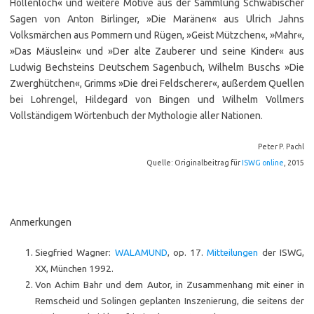
Höllenloch« und weitere Motive aus der Sammlung Schwäbischer
Sagen von Anton Birlinger, »Die Maränen« aus Ulrich Jahns
Volksmärchen aus Pommern und Rügen, »Geist Mützchen«, »Mahr«,
»Das Mäuslein« und »Der alte Zauberer und seine Kinder« aus
Ludwig Bechsteins Deutschem Sagenbuch, Wilhelm Buschs »Die
Zwerghütchen«, Grimms »Die drei Feldscherer«, außerdem Quellen
bei Lohrengel, Hildegard von Bingen und Wilhelm Vollmers
Vollständigem Wörtenbuch der Mythologie aller Nationen.
Peter P. Pachl
Quelle: Originalbeitrag für
ISWG online
, 2015
Anmerkungen
Siegfried Wagner:
WALAMUND
, op. 17.
Mitteilungen
der ISWG,
XX, München 1992.
Von Achim Bahr und dem Autor, in Zusammenhang mit einer in
Remscheid und Solingen geplanten Inszenierung, die seitens der