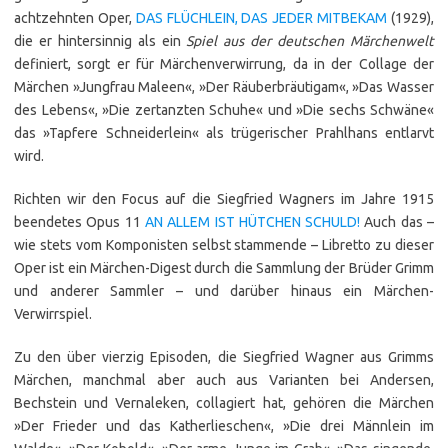
achtzehnten Oper,
DAS FLÜCHLEIN, DAS JEDER MITBEKAM
(1929),
die er hintersinnig als ein
Spiel aus der deutschen Märchenwelt
definiert, sorgt er für Märchenverwirrung, da in der Collage der
Märchen »Jungfrau Maleen«, »Der Räuberbräutigam«, »Das Wasser
des Lebens«, »Die zertanzten Schuhe« und »Die sechs Schwäne«
das »Tapfere Schneiderlein« als trügerischer Prahlhans entlarvt
wird.
Richten wir den Focus auf die Siegfried Wagners im Jahre 1915
beendetes Opus 11
AN ALLEM IST HÜTCHEN SCHULD!
Auch das –
wie stets vom Komponisten selbst stammende – Libretto zu dieser
Oper ist ein Märchen-Digest durch die Sammlung der Brüder Grimm
und anderer Sammler – und darüber hinaus ein Märchen-
Verwirrspiel.
Zu den über vierzig Episoden, die Siegfried Wagner aus Grimms
Märchen, manchmal aber auch aus Varianten bei Andersen,
Bechstein und Vernaleken, collagiert hat, gehören die Märchen
»Der Frieder und das Katherlieschen«, »Die drei Männlein im