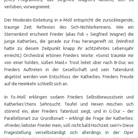
verloben, vorwegnimmt.
Der Moderato-Einleitung in e-Moll entspricht die zurückliegende,
traurige Zeit: Reflexion des Sich-Nichterkennens. Wie ein
Sternenkind erscheint Frieder (alias Fidi = Siegfried Wagner) die
junge Katherlies, die gerade zur Frau herangereift ist. (Winifred
hatte zu diesem Zeitpunkt knapp ihr achtzehntes Lebensjahr
erreicht.) Orchestral ertönen Frieders Worte: »Sonst träumte mir
von einer holden, süßen Maid.« Trost leitet über nach B-Dur, wo
Frieders Auftreten in der Gesellschaft und sein Tatendurst
abgelöst werden vom Entschluss der Katherlies. Frieders Freude
auf die Heimkehr schließt sich an.
In fis-Moll erklingen sodann Frieders Selbstbewusstsein und
Katherlies’chens Sehnsucht. Teufel und Hexen mischen sich
störend ein, aber Frieders Tatenlust siegt, und in G-Dur – der
Paralleltonart zur Grundtonart – erklingt die Frage der Katherlies:
»Frieder, liebster Frieder mein, soll nicht bald Hochzeit sein?« Diese
Fragestellung verselbständigt sich allerdings in der Oper