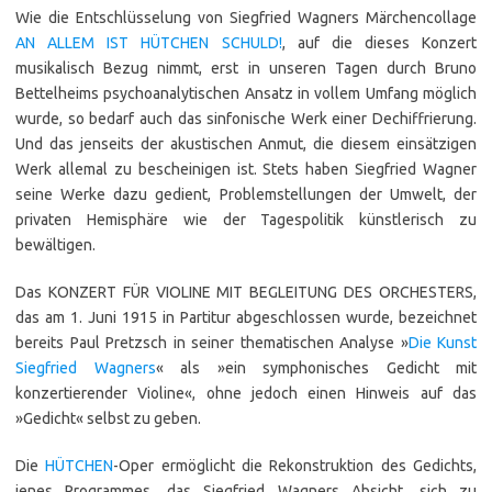
Wie die Entschlüsselung von Siegfried Wagners Märchencollage
AN ALLEM IST HÜTCHEN SCHULD!
, auf die dieses Konzert
musikalisch Bezug nimmt, erst in unseren Tagen durch Bruno
Bettelheims psychoanalytischen Ansatz in vollem Umfang möglich
wurde, so bedarf auch das sinfonische Werk einer Dechiffrierung.
Und das jenseits der akustischen Anmut, die diesem einsätzigen
Werk allemal zu bescheinigen ist. Stets haben Siegfried Wagner
seine Werke dazu gedient, Problemstellungen der Umwelt, der
privaten Hemisphäre wie der Tagespolitik künstlerisch zu
bewältigen.
Das
KONZERT FÜR VIOLINE MIT BEGLEITUNG DES ORCHESTERS
,
das am 1. Juni 1915 in Partitur abgeschlossen wurde, bezeichnet
bereits Paul Pretzsch in seiner thematischen Analyse »
Die Kunst
Siegfried Wagners
« als »ein symphonisches Gedicht mit
konzertierender Violine«, ohne jedoch einen Hinweis auf das
»Gedicht« selbst zu geben.
Die
HÜTCHEN
-Oper ermöglicht die Rekonstruktion des Gedichts,
jenes Programmes, das Siegfried Wagners Absicht, sich zu