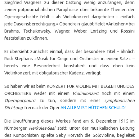
Siegfried Wagners zu dieser Gattung wenig anzufangen, denn
»einer potpourriähnlichen Paraphrase über bekannte Themen der
Operngeschichte fehlt – als Violinkonzert dargeboten – einfach
jede Daseinsberechtigung.« Obendrein glaubt Heldt »Anleihen« bei
Brahms, Tschaikowsky, Wagner, Weber, Lortzing und Rossini
feststellen zu können.
Er übersieht zunächst einmal, dass der besondere Titel – ähnlich
Rudi Stephans »Musik für Geige und Orchester in einem Satz« –
bereits eine Besonderheit konstatiert und dass eben kein
Violinkonzert, mit obligatorischer Kadenz, vorliegt.
So haben wir es beim
KONZERT FÜR VIOLINE MIT BEGLEITUNG DES
ORCHESTERS
weder mit einem
Violinkonzert
noch mit einem
Opernpotpourri
zu tun, sondern mit einer
symphonischen
Dichtung
, frei nach der Oper
AN ALLEM IST HÜTCHEN SCHULD!
Die Uraufführung dieses Werkes fand am 6. Dezember 1915 im
Nürnberger
Herkules-Saal
statt; unter der musikalischen Leitung
des Komponisten spielte Seby Horvath die Solovioline, begleitet