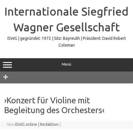
Zum
Inhalt
Internationale Siegfried
springen
Wagner Gesellschaft
ISWG | gegründet: 1972 | Sitz: Bayreuth | Präsident: David Robert
Coleman
Menü
Navigation
›Konzert für Violine mit
Begleitung des Orchesters‹
Von
ISWG online | Redaktion
|