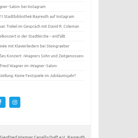
gner-Salon‹ bei Instagram
1 Stadtbibliothek Bayreuth auf Instagram
an Trekel im Gespräch mit David R. Coleman
lkonzert in der Stadtkirche – entfällt
née mit Klavierliedern bei Steingraeber
ßes Konzert: ›Wagners Sohn und Zeitgenossen‹
gfried Wagner im ›Wagner-Salon‹
tellung: Keine Festspiele im Jubiläumsjahr?
 Siegfried Wagner Gesellschaft e.V., Bayreuth