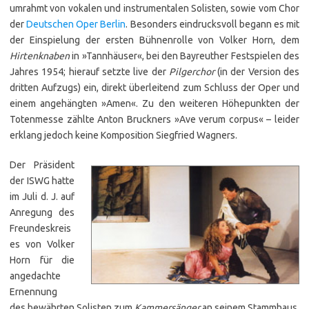
umrahmt von vokalen und instrumentalen Solisten, sowie vom Chor
der
Deutschen Oper Berlin
. Besonders eindrucksvoll begann es mit
der Einspielung der ersten Bühnenrolle von Volker Horn, dem
Hirtenknaben
in »Tannhäuser«, bei den Bayreuther Festspielen des
Jahres 1954; hierauf setzte live der
Pilgerchor
(in der Version des
dritten Aufzugs) ein, direkt überleitend zum Schluss der Oper und
einem angehängten »Amen«. Zu den weiteren Höhepunkten der
Totenmesse zählte Anton Bruckners »Ave verum corpus« – leider
erklang jedoch keine Komposition Siegfried Wagners.
Der Präsident
der ISWG hatte
im Juli d. J. auf
Anregung des
Freundeskreis
es von Volker
Horn für die
angedachte
Ernennung
des bewährten Solisten zum
Kammersänger
an seinem Stammhaus,