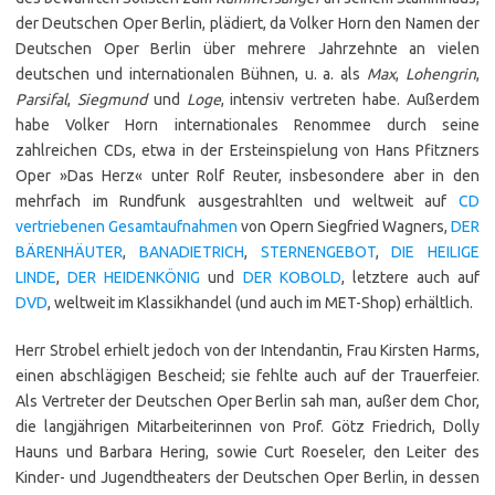
der Deutschen Oper Berlin, plädiert, da Volker Horn den Namen der
Deutschen Oper Berlin über mehrere Jahrzehnte an vielen
deutschen und internationalen Bühnen, u. a. als
Max
,
Lohengrin
,
Parsifal
,
Siegmund
und
Loge
, intensiv vertreten habe. Außerdem
habe Volker Horn internationales Renommee durch seine
zahlreichen CDs, etwa in der Ersteinspielung von Hans Pfitzners
Oper »Das Herz« unter Rolf Reuter, insbesondere aber in den
mehrfach im Rundfunk ausgestrahlten und weltweit auf
CD
vertriebenen Gesamtaufnahmen
von Opern Siegfried Wagners,
DER
BÄRENHÄUTER
,
BANADIETRICH
,
STERNEN
G
EBOT
,
DIE HEILIGE
LINDE
,
DER HEIDENKÖNIG
und
DER KOBOLD
, letztere auch auf
DVD
, weltweit im Klassikhandel (und auch im MET-Shop) erhältlich.
Herr Strobel erhielt jedoch von der Intendantin, Frau Kirsten Harms,
einen abschlägigen Bescheid; sie fehlte auch auf der Trauerfeier.
Als Vertreter der Deutschen Oper Berlin sah man, außer dem Chor,
die langjährigen Mitarbeiterinnen von Prof. Götz Friedrich, Dolly
Hauns und Barbara Hering, sowie Curt Roeseler, den Leiter des
Kinder- und Jugendtheaters der Deutschen Oper Berlin, in dessen