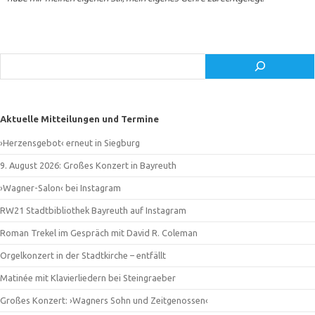
auf.
und aufregender Wiederentdeckung.
his father’s music.
Fin de Siècle.
auch neutönerisch sein.
gescheitert sei.
Zug.
Ästhetik, die sein Vater begründet hatte.
or ›avantgarde‹ contemporaries.
psycho­logy.
gewinnt.
Jahren.
Rätsel.
Themen seiner Opern.
Stadttheaterbühnen zu erleben.
kaum bekümmert zu haben.
Ratschlägen der Wahnfried-Ideologen.
tönender Jugendstil.
Künstler durchkreuzen.
finden.
feststehen.
nennen zu dürfen.
Wagnerianern zu weit.
Wagners anderen Freunden.
Genehmigung.
ästhetische und spieltechnische Anforderungen.
durchaus auf der Höhe ihrer Zeit.
Gebrochenheit und schillernder Vieldeutigkeit.
es ab, wie du kannst.
serait pas beaucoup inquiété.
sensationell.
least closely aligned.
kritische Würdigung noch immer erschwert wird.
kennzeichnen die Intendanz Siegfried Wagners.
unmittelbar.
›Märchenopernkomponist‹ von vornherein falsch.
Suchen
Aktuelle Mitteilungen und Termine
›Herzensgebot‹ erneut in Siegburg
9. August 2026: Großes Konzert in Bayreuth
›Wagner-Salon‹ bei Instagram
RW21 Stadtbibliothek Bayreuth auf Instagram
Roman Trekel im Gespräch mit David R. Coleman
Orgelkonzert in der Stadtkirche – entfällt
Matinée mit Klavierliedern bei Steingraeber
Großes Konzert: ›Wagners Sohn und Zeitgenossen‹