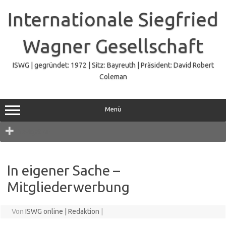
Zum
Inhalt
Internationale Siegfried
springen
Wagner Gesellschaft
ISWG | gegründet: 1972 | Sitz: Bayreuth | Präsident: David Robert
Coleman
Menü
Navigation
In eigener Sache –
Mitgliederwerbung
Von
ISWG online | Redaktion
|