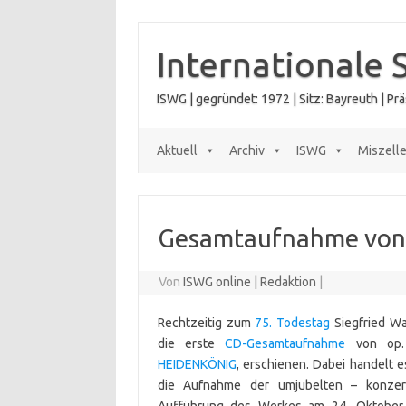
Zum
Inhalt
springen
Internationale 
ISWG | gegründet: 1972 | Sitz: Bayreuth | P
Aktuell
Archiv
ISWG
Miszell
Gesamtaufnahme von 
Von
ISWG online | Redaktion
|
Rechtzeitig zum
75. Todestag
Siegfried Wa
die erste
CD-Gesamtaufnahme
von op
HEIDENKÖNIG
, erschienen. Dabei handelt e
die Aufnahme der umjubelten – konzer