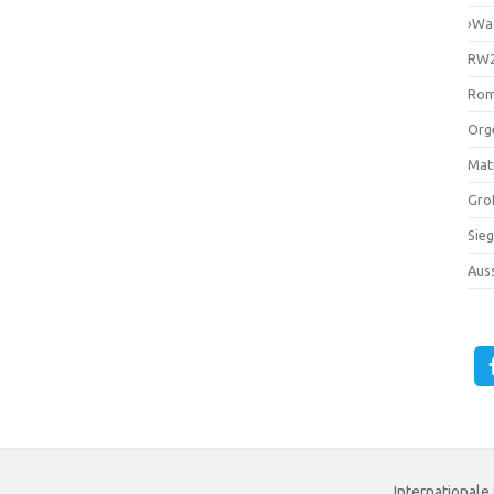
›Wa
RW2
Rom
Orge
Mati
Gro
Sie
Auss
Internationale