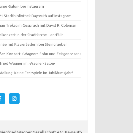
gner-Salon‹ bei Instagram
1 Stadtbibliothek Bayreuth auf Instagram
an Trekel im Gespräch mit David R. Coleman
lkonzert in der Stadtkirche – entfällt
née mit Klavierliedern bei Steingraeber
ßes Konzert: ›Wagners Sohn und Zeitgenossen‹
gfried Wagner im ›Wagner-Salon‹
tellung: Keine Festspiele im Jubiläumsjahr?
 Siegfried Wagner Gesellschaft e.V., Bayreuth