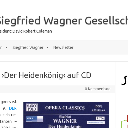
Siegfried Wagner Gesellsc
räsident: David Robert Coleman
en
Siegfried Wagner
Newsletter
›Der Heidenkönig‹ auf CD
0 Kommentare
gners ist
. 9,
DER
s sich um
tanten –