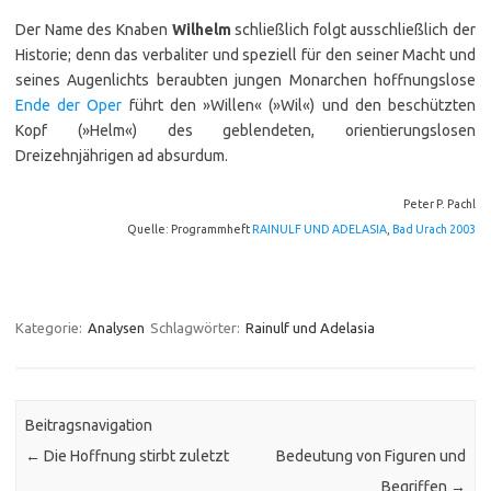
Der Name des Knaben
Wilhelm
schließlich folgt ausschließlich der
Historie; denn das verbaliter und speziell für den seiner Macht und
seines Augenlichts beraubten jungen Monarchen hoffnungslose
Ende der Oper
führt den »Willen« (»Wil«) und den beschützten
Kopf (»Helm«) des geblendeten, orientierungslosen
Dreizehnjährigen ad absurdum.
Peter P. Pachl
Quelle: Programmheft
RAINULF UND ADELASIA
,
Bad Urach 2003
Kategorie:
Analysen
Schlagwörter:
Rainulf und Adelasia
Beitragsnavigation
←
Die Hoffnung stirbt zuletzt
Bedeutung von Figuren und
Begriffen
→