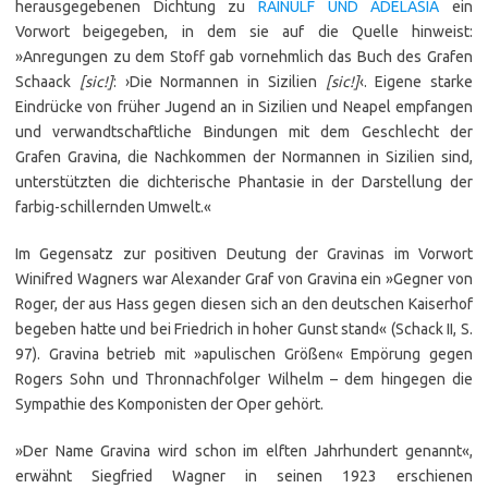
herausgegebenen Dichtung zu
RAINULF UND ADELASIA
ein
Vorwort beigegeben, in dem sie auf die Quelle hinweist:
»Anregungen zu dem Stoff gab vornehmlich das Buch des Grafen
Schaack
[sic!]
: ›Die Normannen in Sizilien
[sic!]
‹. Eigene starke
Eindrücke von früher Jugend an in Sizilien und Neapel empfangen
und verwandtschaftliche Bindungen mit dem Geschlecht der
Grafen Gravina, die Nachkommen der Normannen in Sizilien sind,
unterstützten die dichterische Phantasie in der Darstellung der
farbig-schillernden Umwelt.«
Im Gegensatz zur positiven Deutung der Gravinas im Vorwort
Winifred Wagners war Alexander Graf von Gravina ein »Gegner von
Roger, der aus Hass gegen diesen sich an den deutschen Kaiserhof
begeben hatte und bei Friedrich in hoher Gunst stand« (Schack II, S.
97). Gravina betrieb mit »apulischen Größen« Empörung gegen
Rogers Sohn und Thronnachfolger Wilhelm – dem hingegen die
Sympathie des Komponisten der Oper gehört.
»Der Name Gravina wird schon im elften Jahrhundert genannt«,
erwähnt Siegfried Wagner in seinen 1923 erschienen