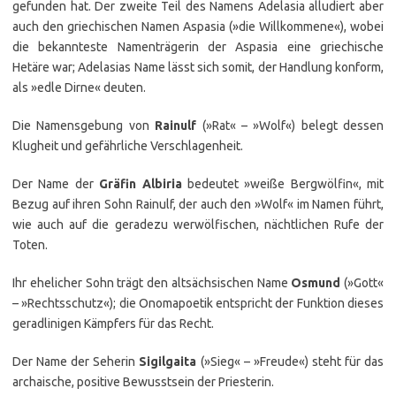
gefunden hat. Der zweite Teil des Namens Adelasia alludiert aber
auch den griechischen Namen Aspasia (»die Willkommene«), wobei
die bekannteste Namenträgerin der Aspasia eine griechische
Hetäre war; Adelasias Name lässt sich somit, der Handlung konform,
als »edle Dirne« deuten.
Die Namensgebung von
Rainulf
(»Rat« – »Wolf«) belegt dessen
Klugheit und gefährliche Verschlagenheit.
Der Name der
Gräfin Albiria
bedeutet »weiße Bergwölfin«, mit
Bezug auf ihren Sohn Rainulf, der auch den »Wolf« im Namen führt,
wie auch auf die geradezu werwölfischen, nächtlichen Rufe der
Toten.
Ihr ehelicher Sohn trägt den altsächsischen Name
Osmund
(»Gott«
– »Rechtsschutz«); die Onomapoetik entspricht der Funktion dieses
geradlinigen Kämpfers für das Recht.
Der Name der Seherin
Sigilgaita
(»Sieg« – »Freude«) steht für das
archaische, positive Bewusstsein der Priesterin.