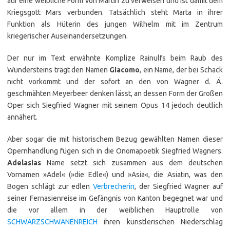
auf eine weibliche Form von Martin zu verweisen und ist damit dem
Kriegsgott Mars verbunden. Tatsächlich steht Marta in ihrer
Funktion als Hüterin des jungen Wilhelm mit im Zentrum
kriegerischer Auseinandersetzungen.
Der nur im Text erwähnte Komplize Rainulfs beim Raub des
Wundersteins trägt den Namen
Giacomo
, ein Name, der bei Schack
nicht vorkommt und der sofort an den von Wagner d. Ä.
geschmähten Meyerbeer denken lässt, an dessen Form der Großen
Oper sich Siegfried Wagner mit seinem Opus 14 jedoch deutlich
annähert.
Aber sogar die mit historischem Bezug gewählten Namen dieser
Opernhandlung fügen sich in die Onomapoetik Siegfried Wagners:
Adelasias
Name setzt sich zusammen aus dem deutschen
Vornamen »Adel« (»die Edle«) und »Asia«, die Asiatin, was den
Bogen schlägt zur edlen
Verbrecherin
, der Siegfried Wagner auf
seiner Fernasienreise im Gefängnis von Kanton begegnet war und
die vor allem in der weiblichen Hauptrolle von
SCHWARZSCHWANENREICH
ihren künstlerischen Niederschlag