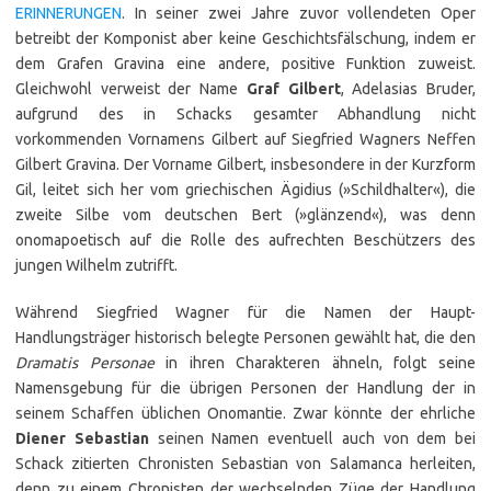
ERINNERUNGEN
. In seiner zwei Jahre zuvor vollendeten Oper
betreibt der Komponist aber keine Geschichtsfälschung, indem er
dem Grafen Gravina eine andere, positive Funktion zuweist.
Gleichwohl verweist der Name
Graf Gilbert
, Adelasias Bruder,
aufgrund des in Schacks gesamter Abhandlung nicht
vorkommenden Vornamens Gilbert auf Siegfried Wagners Neffen
Gilbert Gravina. Der Vorname Gilbert, insbesondere in der Kurzform
Gil, leitet sich her vom griechischen Ägidius (»Schildhalter«), die
zweite Silbe vom deutschen Bert (»glänzend«), was denn
onomapoetisch auf die Rolle des aufrechten Beschützers des
jungen Wilhelm zutrifft.
Während Siegfried Wagner für die Namen der Haupt-
Handlungsträger historisch belegte Personen gewählt hat, die den
Dramatis Personae
in ihren Charakteren ähneln, folgt seine
Namensgebung für die übrigen Personen der Handlung der in
seinem Schaffen üblichen Onomantie. Zwar könnte der ehrliche
Diener Sebastian
seinen Namen eventuell auch von dem bei
Schack zitierten Chronisten Sebastian von Salamanca herleiten,
denn zu einem Chronisten der wechselnden Züge der Handlung