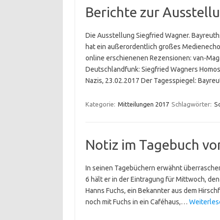
Berichte zur Ausstel
Die Ausstellung Siegfried Wagner. Bayreuth
hat ein außerordentlich großes Medienecho
online erschienenen Rezensionen: van-Magazi
Deutschlandfunk: Siegfried Wagners Homose
Nazis, 23.02.2017 Der Tagesspiegel: Bayr
Kategorie:
Mitteilungen 2017
Schlagwörter:
S
Notiz im Tagebuch vo
In seinen Tagebüchern erwähnt überraschend
6 hält er in der Eintragung für Mittwoch, de
Hanns Fuchs, ein Bekannter aus dem Hirschfel
noch mit Fuchs in ein Caféhaus,…
Weiterles