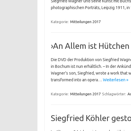
Siegfried Wagner und seine Kunst mit Buc
photographischen Porträts, Leipzig 1911, i
Kategorie:
Mitteilungen 2017
›An Allem ist Hütchen
Die DVD der Produktion von Siegfried Wag
in Bochum ist nun erhältlich. – In der Ank
Wagner’s son, Siegfried, wrote a work that w
transformed into an opera…
Weiterlesen »
Kategorie:
Mitteilungen 2017
Schlagwörter:
An
Siegfried Köhler gest