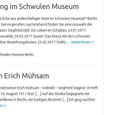
lung im Schwulen Museum
s Erbe aus andersfarbiger Kiste im Schwulen Museum* Berlin
 hervorgerufen; nachstehend finden Sie eine Auswahl der
n: Siegfried Idyll. Ein Leben im Schatten, 25.01.2017
xualiät, 20.02.2017 Queer: Das Kreuz mit den schwulen
euther Beziehungskisten, 23.02.2017 SWR2:…
Weiterlesen »
chwules Museum Berlin
n Erich Mühsam
erweise Erich Mühsam – indirekt – Siegfried Wagner: In Heft
n 16. August 1911 fest: […] Auf der Straße begegnete mir
dkreis in Berlin, ein tuntiges Rindvieh […] Ich ging nachher
en »