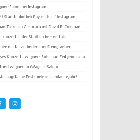
gner-Salon‹ bei Instagram
1 Stadtbibliothek Bayreuth auf Instagram
an Trekel im Gespräch mit David R. Coleman
lkonzert in der Stadtkirche – entfällt
née mit Klavierliedern bei Steingraeber
ßes Konzert: ›Wagners Sohn und Zeitgenossen‹
gfried Wagner im ›Wagner-Salon‹
tellung: Keine Festspiele im Jubiläumsjahr?