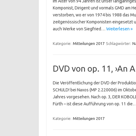
Im Alter von 94 Jahren ist unser langjährige
Komponist, Dirigent und vormals GMD am Hes
verstorben, wo er von 1974 bis 1988 das Mu
zeitgenössischer Komponisten eingesetzt u
auch Werke von Siegfried…
Weiterlesen »
Kategorie:
Mitteilungen 2017
Schlagwörter:
N
DVD von op. 11, ›An A
Die Veröffentlichung der DVD der Produkti
SCHULD! bei Naxos (MP 2.220006) im Oktober
Jahres vorgesehen. Nach op. 3, DER KOBOLD
Fürth – ist diese Aufführung von op. 11 die
Kategorie:
Mitteilungen 2017