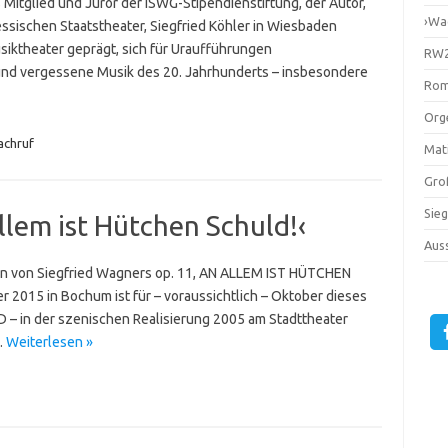
s Mitglied und Juror der ISWG-Stipendienstiftung, der Autor,
›Wa
sischen Staatstheater, Siegfried Köhler in Wiesbaden
siktheater geprägt, sich für Uraufführungen
RW2
nd vergessene Musik des 20. Jahrhunderts – insbesondere
Rom
Orge
achruf
Mati
Gro
Sie
llem ist Hütchen Schuld!‹
Auss
on von Siegfried Wagners op. 11, AN ALLEM IST HÜTCHEN
 2015 in Bochum ist für – voraussichtlich – Oktober dieses
 – in der szenischen Realisierung 2005 am Stadttheater
…
Weiterlesen »