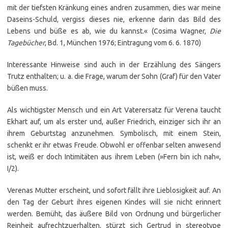
mit der tiefsten Kränkung eines andren zusammen, dies war meine
Daseins-Schuld, vergiss dieses nie, erkenne darin das Bild des
Lebens und büße es ab, wie du kannst.« (Cosima Wagner,
Die
Tagebücher
, Bd. 1, München 1976; Eintragung vom 6. 6. 1870)
Interessante Hinweise sind auch in der Erzählung des Sängers
Trutz enthalten; u. a. die Frage, warum der Sohn (Graf) für den Vater
büßen muss.
Als wichtigster Mensch und ein Art Vaterersatz für Verena taucht
Ekhart auf, um als erster und, außer Friedrich, einziger sich ihr an
ihrem Geburtstag anzunehmen. Symbolisch, mit einem Stein,
schenkt er ihr etwas Freude. Obwohl er offenbar selten anwesend
ist, weiß er doch Intimitäten aus ihrem Leben (»Fern bin ich nah«,
I/2).
Verenas Mutter erscheint, und sofort fällt ihre Lieblosigkeit auf. An
den Tag der Geburt ihres eigenen Kindes will sie nicht erinnert
werden. Bemüht, das äußere Bild von Ordnung und bürgerlicher
Reinheit aufrechtzuerhalten, stürzt sich Gertrud in stereotype