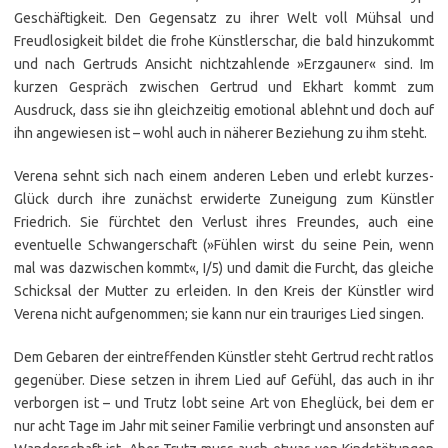
Geschäftigkeit. Den Gegensatz zu ihrer Welt voll Mühsal und
Freudlosigkeit bildet die frohe Künstlerschar, die bald hinzukommt
und nach Gertruds Ansicht nichtzahlende »Erzgauner« sind. Im
kurzen Gespräch zwischen Gertrud und Ekhart kommt zum
Ausdruck, dass sie ihn gleichzeitig emotional ablehnt und doch auf
ihn angewiesen ist – wohl auch in näherer Beziehung zu ihm steht.
Verena sehnt sich nach einem anderen Leben und erlebt kurzes­
Glück durch ihre zunächst erwiderte Zuneigung zum Künstler
Friedrich. Sie fürchtet den Verlust ihres Freundes, auch eine
eventuelle Schwangerschaft (»Fühlen wirst du seine Pein, wenn
mal was dazwischen kommt«, I/5) und damit die Furcht, das gleiche
Schicksal der Mutter zu erleiden. In den Kreis der Künstler wird
Verena nicht aufgenommen; sie kann nur ein trauriges Lied singen.
Dem Gebaren der eintreffenden Künstler steht Gertrud recht ratlos
gegenüber. Diese setzen in ihrem Lied auf Gefühl, das auch in ihr
verborgen ist – und Trutz lobt seine Art von Eheglück, bei dem er
nur acht Tage im Jahr mit seiner Familie verbringt und ansonsten auf