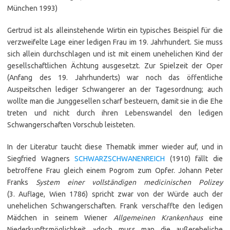
München 1993)
Gertrud ist als alleinstehende Wirtin ein typisches Beispiel für die
verzweifelte Lage einer ledigen Frau im 19. Jahrhundert. Sie muss
sich allein durchschlagen und ist mit einem unehelichen Kind der
gesellschaftlichen Ächtung ausgesetzt. Zur Spielzeit der Oper
(Anfang des 19. Jahrhunderts) war noch das öffentliche
Auspeitschen lediger Schwangerer an der Tagesordnung; auch
wollte man die Junggesellen scharf besteuern, damit sie in die Ehe
treten und nicht durch ihren Lebenswandel den ledigen
Schwangerschaften Vorschub leisteten.
In der Literatur taucht diese Thematik immer wieder auf, und in
Siegfried Wagners
SCHWARZSCHWANENREICH
(1910) fällt die
betroffene Frau gleich einem Pogrom zum Opfer. Johann Peter
Franks
System einer vollständigen medicinischen Polizey
(3. Auflage, Wien 1786) spricht zwar von der Würde auch der
unehelichen Schwangerschaften. Frank verschaffte den ledigen
Mädchen in seinem Wiener
Allgemeinen Krankenhaus
eine
Niederkunftsmöglichkeit, »doch muss man die außereheliche