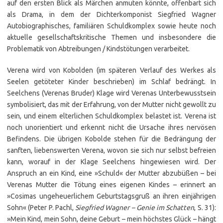
auf den ersten Blick als Märchen anmuten könnte, offenbart sich
als Drama, in dem der Dichterkomponist Siegfried Wagner
Autobiographisches, familiären Schuldkomplex sowie heute noch
aktuelle gesellschaftskritische Themen und insbesondere die
Problematik von Abtreibungen / Kindstötungen verarbeitet.
Verena wird von Kobolden (im späteren Verlauf des Werkes als
Seelen getöteter Kinder beschrieben) im Schlaf bedrängt. In
Seelchens (Verenas Bruder) Klage wird Verenas Unterbewusstsein
symbolisiert, das mit der Erfahrung, von der Mutter nicht gewollt zu
sein, und einem elterlichen Schuldkomplex belastet ist. Verena ist
noch unorientiert und erkennt nicht die Ursache ihres nervösen
Befindens. Die übrigen Kobolde stehen für die Bedrängung der
sanften, liebenswerten Verena, wovon sie sich nur selbst befreien
kann, worauf in der Klage Seelchens hingewiesen wird. Der
Anspruch an ein Kind, eine »Schuld« der Mutter abzubüßen – bei
Verenas Mutter die Tötung eines eigenen Kindes – erinnert an
»Cosimas ungeheuerlichem Geburtstagsgruß an ihren einjährigen
Sohn« (Peter P. Pachl,
Siegfried Wagner – Genie im Schatten
, S. 31):
»Mein Kind, mein Sohn, deine Geburt – mein höchstes Glück – hängt