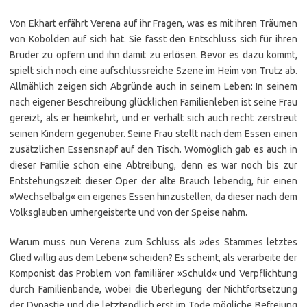
Von Ekhart erfährt Verena auf ihr Fragen, was es mit ihren Träumen
von Kobolden auf sich hat. Sie fasst den Entschluss sich für ihren
Bruder zu opfern und ihn damit zu erlösen. Bevor es dazu kommt,
spielt sich noch eine aufschlussreiche Szene im Heim von Trutz ab.
Allmählich zeigen sich Abgründe auch in seinem Leben: In seinem
nach eigener Beschreibung glücklichen Familienleben ist seine Frau
gereizt, als er heimkehrt, und er verhält sich auch recht zerstreut
seinen Kindern gegenüber. Seine Frau stellt nach dem Essen einen
zusätzlichen Essensnapf auf den Tisch. Womöglich gab es auch in
dieser Familie schon eine Abtreibung, denn es war noch bis zur
Entstehungszeit dieser Oper der alte Brauch lebendig, für einen
»Wechselbalg« ein eigenes Essen hinzustellen, da dieser nach dem
Volksglauben umhergeisterte und von der Speise nahm.
Warum muss nun Verena zum Schluss als »des Stammes letztes
Glied willig aus dem Leben« scheiden? Es scheint, als verarbeite der
Komponist das Problem von familiärer »Schuld« und Verpflichtung
durch Familienbande, wobei die Überlegung der Nichtfortsetzung
der Dynastie und die letztendlich erst im Tode mögliche Befreiung