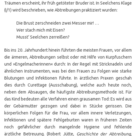
Träumen erscheint, ihr früh getöteter Bruder ist. In Seelchens Klage
(I/1) wird beschrieben, wie Abtreibungen praktiziert wurden:
Die Brust zerschneiden zwei Messer mir! …
Wer stach mich mit Eisen?
Musst’ Seelchen zerreißen?
Bis ins 20. Jahrhundert hinein führten die meisten Frauen, vor allem
die ärmeren, Abtreibungen selbst oder mit Hilfe von Kurpfuschern
und »Engelmacherinnen« durch: In der Regel mit Stricknadeln und
ähnlichen Instrumenten, was bei den Frauen zu Folgen wie starke
Blutungen und Infektionen führte. In ärztlichen Praxen geschah
dies durch Curettage (Ausschabung), welche auch heute noch,
neben dem Absaugen, die häufigste Abtreibungsmethode ist. Für
das Kind bedeuten alle Verfahren einen grausamen Tod: Es wird aus
der Gebärmutter gezogen und dabei in Stücke gerissen. Die
körperlichen Folgen für die Frau, vor allem innere Verletzungen,
Infektionen und spätere Fehlgeburten waren in früheren Zeiten
noch gefährlicher durch mangelnde Hygiene und fehlende
ärztliche Betreuung. (Robert Jütte,
Geschichte der Abtreibung
,