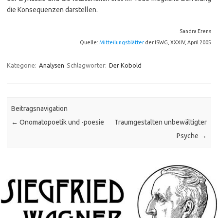
die Konsequenzen darstellen.
Sandra Erens
Quelle:
Mitteilungsblätter
der ISWG, XXXIV, April 2005
Kategorie:
Analysen
Schlagwörter:
Der Kobold
Beitragsnavigation
←
Onomatopoetik und -poesie
Traumgestalten unbewältigter
Psyche
→