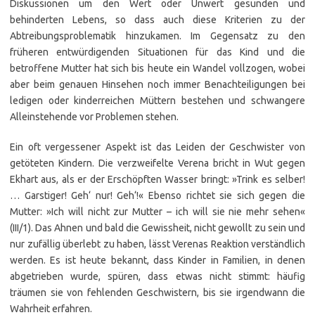
Diskussionen um den Wert oder Unwert gesunden und
behinderten Lebens, so dass auch diese Kriterien zu der
Abtreibungsproblematik hinzukamen. Im Gegensatz zu den
früheren entwürdigenden Situationen für das Kind und die
betroffene Mutter hat sich bis heute ein Wandel vollzogen, wobei
aber beim genauen Hinsehen noch immer Benachteiligungen bei
ledigen oder kinderreichen Müttern bestehen und schwangere
Alleinstehende vor Problemen stehen.
Ein oft vergessener Aspekt ist das Leiden der Geschwister von
getöteten Kindern. Die verzweifelte Verena bricht in Wut gegen
Ekhart aus, als er der Erschöpften Wasser bringt: »Trink es selber!
… Garstiger! Geh‘ nur! Geh‘!« Ebenso richtet sie sich gegen die
Mutter: »Ich will nicht zur Mutter – ich will sie nie mehr sehen«
(III/1). Das Ahnen und bald die Gewissheit, nicht gewollt zu sein und
nur zufällig überlebt zu haben, lässt Verenas Reaktion verständlich
werden. Es ist heute bekannt, dass Kinder in Familien, in denen
abgetrieben wurde, spüren, dass etwas nicht stimmt: häufig
träumen sie von fehlenden Geschwistern, bis sie irgendwann die
Wahrheit erfahren.