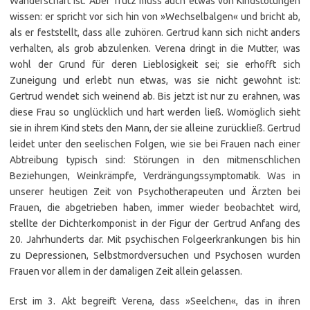
Wanderschaft ist. Aber Trutz muss auch etwas von Kindstötungen
wissen: er spricht vor sich hin von »Wechselbalgen« und bricht ab,
als er feststellt, dass alle zuhören. Gertrud kann sich nicht anders
verhalten, als grob abzulenken. Verena dringt in die Mutter, was
wohl der Grund für deren Lieblosigkeit sei; sie erhofft sich
Zuneigung und erlebt nun etwas, was sie nicht gewohnt ist:
Gertrud wendet sich weinend ab. Bis jetzt ist nur zu erahnen, was
diese Frau so unglücklich und hart werden ließ. Womöglich sieht
sie in ihrem Kind stets den Mann, der sie alleine zurückließ. Gertrud
leidet unter den seelischen Folgen, wie sie bei Frauen nach einer
Abtreibung typisch sind: Störungen in den mitmenschlichen
Beziehungen, Weinkrämpfe, Verdrängungssymptomatik. Was in
unserer heutigen Zeit von Psychotherapeuten und Ärzten bei
Frauen, die abgetrieben haben, immer wieder beobachtet wird,
stellte der Dichterkomponist in der Figur der Gertrud Anfang des
20. Jahrhunderts dar. Mit psychischen Folgeerkrankungen bis hin
zu Depressionen, Selbstmordversuchen und Psychosen wurden
Frauen vor allem in der damaligen Zeit allein gelassen.
Erst im 3. Akt begreift Verena, dass »Seelchen«, das in ihren