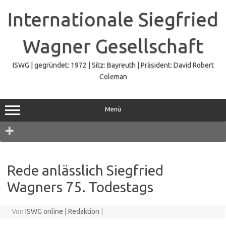
Zum
Inhalt
Internationale Siegfried
springen
Wagner Gesellschaft
ISWG | gegründet: 1972 | Sitz: Bayreuth | Präsident: David Robert
Coleman
Menü
Navigation
Rede anlässlich Siegfried
Wagners 75. Todestags
Von
ISWG online | Redaktion
|