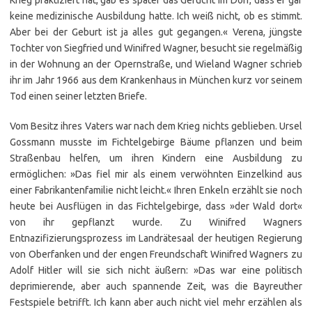
Krieg praktiziert hat, gab es später das Gerücht im Dorf, dass er gar
keine medizinische Ausbildung hatte. Ich weiß nicht, ob es stimmt.
Aber bei der Geburt ist ja alles gut gegangen.« Verena, jüngste
Tochter von Siegfried und Winifred Wagner, besucht sie regelmäßig
in der Wohnung an der Opernstraße, und Wieland Wagner schrieb
ihr im Jahr 1966 aus dem Krankenhaus in München kurz vor seinem
Tod einen seiner letzten Briefe.
Vom Besitz ihres Vaters war nach dem Krieg nichts geblieben. Ursel
Gossmann musste im Fichtelgebirge Bäume pflanzen und beim
Straßenbau helfen, um ihren Kindern eine Ausbildung zu
ermöglichen: »Das fiel mir als einem verwöhnten Einzelkind aus
einer Fabrikantenfamilie nicht leicht.« Ihren Enkeln erzählt sie noch
heute bei Ausflügen in das Fichtelgebirge, dass »der Wald dort«
von ihr gepflanzt wurde. Zu Winifred Wagners
Entnazifizierungsprozess im Landrätesaal der heutigen Regierung
von Oberfanken und der engen Freundschaft Winifred Wagners zu
Adolf Hitler will sie sich nicht äußern: »Das war eine politisch
deprimierende, aber auch spannende Zeit, was die Bayreuther
Festspiele betrifft. Ich kann aber auch nicht viel mehr erzählen als