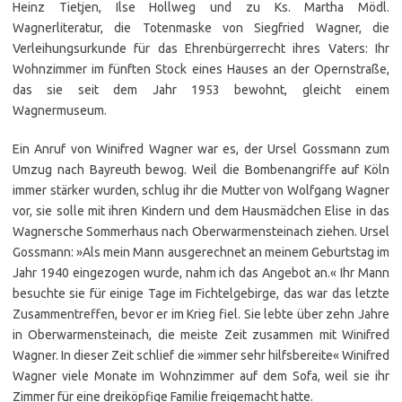
Heinz Tietjen, Ilse Hollweg und zu Ks. Martha Mödl.
Wagnerliteratur, die Totenmaske von Siegfried Wagner, die
Verleihungsurkunde für das Ehrenbürgerrecht ihres Vaters: Ihr
Wohnzimmer im fünften Stock eines Hauses an der Opernstraße,
das sie seit dem Jahr 1953 bewohnt, gleicht einem
Wagnermuseum.
Ein Anruf von Winifred Wagner war es, der Ursel Gossmann zum
Umzug nach Bayreuth bewog. Weil die Bombenangriffe auf Köln
immer stärker wurden, schlug ihr die Mutter von Wolfgang Wagner
vor, sie solle mit ihren Kindern und dem Hausmädchen Elise in das
Wagnersche Sommerhaus nach Oberwarmensteinach ziehen. Ursel
Gossmann: »Als mein Mann ausgerechnet an meinem Geburtstag im
Jahr 1940 eingezogen wurde, nahm ich das Angebot an.« Ihr Mann
besuchte sie für einige Tage im Fichtelgebirge, das war das letzte
Zusammentreffen, bevor er im Krieg fiel. Sie lebte über zehn Jahre
in Oberwarmensteinach, die meiste Zeit zusammen mit Winifred
Wagner. In dieser Zeit schlief die »immer sehr hilfsbereite« Winifred
Wagner viele Monate im Wohnzimmer auf dem Sofa, weil sie ihr
Zimmer für eine dreiköpfige Familie freigemacht hatte.