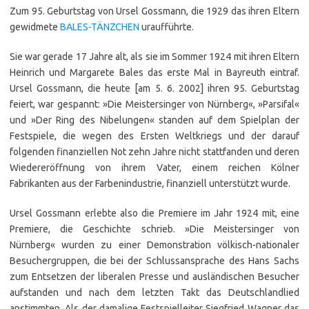
Zum 95. Geburtstag von Ursel Gossmann, die 1929 das ihren Eltern
gewidmete
BALES-TÄNZCHEN
uraufführte.
Sie war gerade 17 Jahre alt, als sie im Sommer 1924 mit ihren Eltern
Heinrich und Margarete Bales das erste Mal in Bayreuth eintraf.
Ursel Gossmann, die heute [am 5. 6. 2002] ihren 95. Geburtstag
feiert, war gespannt: »Die Meistersinger von Nürnberg«, »Parsifal«
und »Der Ring des Nibelungen« standen auf dem Spielplan der
Festspiele, die wegen des Ersten Weltkriegs und der darauf
folgenden finanziellen Not zehn Jahre nicht stattfanden und deren
Wiedereröffnung von ihrem Vater, einem reichen Kölner
Fabrikanten aus der Farbenindustrie, finanziell unterstützt wurde.
Ursel Gossmann erlebte also die Premiere im Jahr 1924 mit, eine
Premiere, die Geschichte schrieb. »Die Meistersinger von
Nürnberg« wurden zu einer Demonstration völkisch-nationaler
Besuchergruppen, die bei der Schlussansprache des Hans Sachs
zum Entsetzen der liberalen Presse und ausländischen Besucher
aufstanden und nach dem letzten Takt das Deutschlandlied
anstimmten. Als der damalige Festspielleiter Siegfried Wagner das