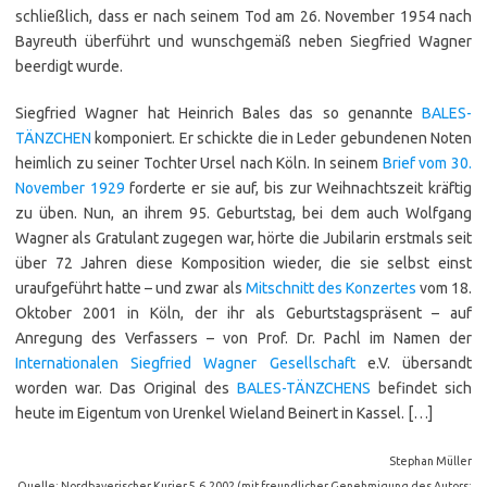
schließlich, dass er nach seinem Tod am 26. November 1954 nach
Bayreuth überführt und wunschgemäß neben Siegfried Wagner
beerdigt wurde.
Siegfried Wagner hat Heinrich Bales das so genannte
BALES-
TÄNZCHEN
komponiert. Er schickte die in Leder gebundenen Noten
heimlich zu seiner Tochter Ursel nach Köln. In seinem
Brief vom 30.
November 1929
forderte er sie auf, bis zur Weihnachtszeit kräftig
zu üben. Nun, an ihrem 95. Geburtstag, bei dem auch Wolfgang
Wagner als Gratulant zugegen war, hörte die Jubilarin erstmals seit
über 72 Jahren diese Komposition wieder, die sie selbst einst
uraufgeführt hatte – und zwar als
Mitschnitt des Konzertes
vom 18.
Oktober 2001 in Köln, der ihr als Geburtstagspräsent – auf
Anregung des Verfassers – von Prof. Dr. Pachl im Namen der
Internationalen Siegfried Wagner Gesellschaft
e.V. übersandt
worden war. Das Original des
BALES-TÄNZCHENS
befindet sich
heute im Eigentum von Urenkel Wieland Beinert in Kassel. […]
Stephan Müller
Quelle: Nordbayerischer Kurier 5.6.2002 (mit freundlicher Genehmigung des Autors;