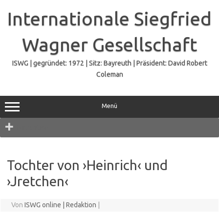
Zum
Inhalt
Internationale Siegfried
springen
Wagner Gesellschaft
ISWG | gegründet: 1972 | Sitz: Bayreuth | Präsident: David Robert
Coleman
Menü
Navigation
Tochter von ›Heinrich‹ und
›Jretchen‹
Von
ISWG online | Redaktion
|