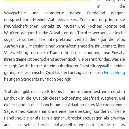
in die
Waagschale und garantierte neben Friedelind Wagner
entsprechende Medien-Auf­merk­sam­keit. Zum anderen pflegte sie
freundschaftlichen Kontakt zu Mutter und Tochter, konnte bei
Winifred Wagner für die Aktivitäten der Tochter werben, vielleicht
sogar versöhnen, ihre Interpretation verhalf der Figur der
Frau
Kathrin
zur Dimension einer wahrhaften Tragödin. Ihr Schmerz, ihre
Verzweiflung rühren zu Tränen. Auch der schonungslose Einsatz
ihrer Stimme ist bedrückend authentisch. Sie brennt für das, was sie
zusagt: Bei ihr herrschte ein unbedingter Darstellungswille. Leider
genügt die technische Qualität der fünfzig Jahre alten
Einspielung
heutigen Standards nur noch bedingt.
Trotzdem gibt das Live-Erlebnis bis heute zumindest einen ersten
Eindruck in die Qualität dieser Schöpfung Siegfried Wagners. Bei
dieser handelt es sich nicht um die Adaption eines Märchens, einer
Sage, eines Romans im Sinne einer Bearbeitung, sondern um eine
Handlung, die er als sein eigener Librettist sozusagen als
Original
aus sich selbst heraus entwickelte, weshalb gerade dieses