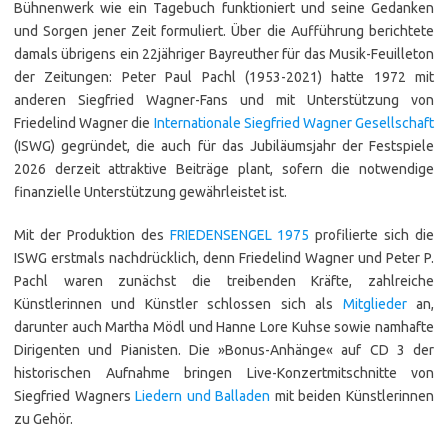
Bühnenwerk wie ein Tagebuch funktioniert und seine Gedanken
und Sorgen jener Zeit formuliert. Über die Aufführung berichtete
damals übrigens ein 22jähriger Bayreuther für das Musik-Feuilleton
der Zeitungen: Peter Paul Pachl (1953-2021) hatte 1972 mit
anderen Siegfried Wagner-Fans und mit Unterstützung von
Friedelind Wagner die
Internationale Siegfried Wagner Gesellschaft
(ISWG) gegründet, die auch für das Jubiläumsjahr der Festspiele
2026 derzeit attraktive Beiträge plant, sofern die notwendige
finanzielle Unterstützung gewährleistet ist.
Mit der Produktion des
FRIEDENSENGEL
1975
profilierte sich die
ISWG erstmals nachdrücklich, denn Friedelind Wagner und Peter P.
Pachl waren zunächst die treibenden Kräfte, zahlreiche
Künstlerinnen und Künstler schlossen sich als
Mitglieder
an,
darunter auch Martha Mödl und Hanne Lore Kuhse sowie namhafte
Dirigenten und Pianisten. Die »Bonus-Anhänge« auf CD 3 der
historischen Aufnahme bringen Live-Konzertmitschnitte von
Siegfried Wagners
Liedern und Balladen
mit beiden Künstlerinnen
zu Gehör.