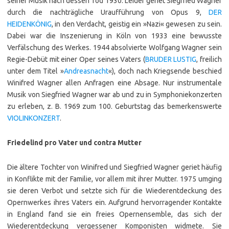
seiner Musik nach dessen Tod 1930. Leider geriet Siegfried Wagner
durch die nachträgliche Uraufführung von Opus 9,
DER
HEIDENKÖNIG
, in den Verdacht, geistig ein »Nazi« gewesen zu sein.
Dabei war die Inszenierung in Köln von 1933 eine bewusste
Verfälschung des Werkes. 1944 absolvierte Wolfgang Wagner sein
Regie-Debüt mit einer Oper seines Vaters (
BRUDER LUSTIG
, freilich
unter dem Titel »
Andreasnacht
«), doch nach Kriegsende beschied
Winifred Wagner allen Anfragen eine Absage. Nur instrumentale
Musik von Siegfried Wagner war ab und zu in Symphoniekonzerten
zu erleben, z. B. 1969 zum 100. Geburtstag das bemerkenswerte
VIOLINKONZERT
.
Friedelind pro Vater und contra Mutter
Die ältere Tochter von Winifred und Siegfried Wagner geriet häufig
in Konflikte mit der Familie, vor allem mit ihrer Mutter. 1975 umging
sie deren Verbot und setzte sich für die Wiederentdeckung des
Opernwerkes ihres Vaters ein. Aufgrund hervorragender Kontakte
in England fand sie ein freies Opernensemble, das sich der
Wiederentdeckung vergessener Komponisten widmete. Sie