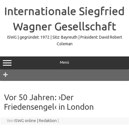
Zum
Inhalt
Internationale Siegfried
springen
Wagner Gesellschaft
ISWG | gegründet: 1972 | Sitz: Bayreuth | Präsident: David Robert
Coleman
Menü
Navigation
Vor 50 Jahren: ›Der
Friedensengel‹ in London
Von
ISWG online | Redaktion
|