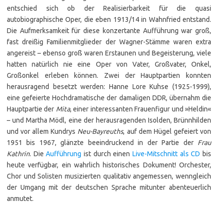
entschied sich ob der Realisierbarkeit für die quasi
autobiographische Oper, die eben 1913/14 in Wahnfried entstand.
Die Aufmerksamkeit für diese konzertante Aufführung war groß,
fast dreißig Familienmitglieder der Wagner-Stämme waren extra
angereist – ebenso groß waren Erstaunen und Begeisterung, viele
hatten natürlich nie eine Oper von Vater, Großvater, Onkel,
Großonkel erleben können. Zwei der Hauptpartien konnten
herausragend besetzt werden: Hanne Lore Kuhse (1925-1999),
eine gefeierte Hochdramatische der damaligen DDR, übernahm die
Hauptpartie der
Mita
, einer interessanten Frauenfigur und »Heldin«
– und Martha Mödl, eine der herausragenden Isolden, Brünnhilden
und vor allem Kundrys
Neu-Bayreuths
, auf dem Hügel gefeiert von
1951 bis 1967, glänzte beeindruckend in der Partie der
Frau
Kathrin
. Die
Aufführung
ist durch einen
Live-Mitschnitt als CD
bis
heute verfügbar, ein wahrlich historisches Dokument! Orchester,
Chor und Solisten musizierten qualitativ angemessen, wenngleich
der Umgang mit der deutschen Sprache mitunter abenteuerlich
anmutet.