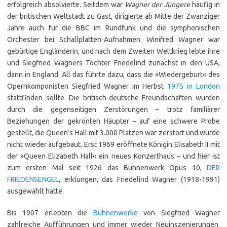
erfolgreich absolvierte. Seitdem war
Wagner der Jüngere
häufig in
der britischen Weltstadt zu Gast, dirigierte ab Mitte der Zwanziger
Jahre auch für die BBC im Rundfunk und die symphonischen
Orchester bei Schallplatten-Aufnahmen. Winifred Wagner war
gebürtige Engländerin, und nach dem Zweiten Weltkrieg lebte ihre
und Siegfried Wagners Tochter Friedelind zunächst in den USA,
dann in England. All das führte dazu, dass die »Wiedergeburt« des
Opernkomponisten Siegfried Wagner im Herbst
1975 in London
stattfinden sollte. Die britisch-deutsche Freundschaften wurden
durch die gegenseitigen Zerstörungen – trotz familiärer
Beziehungen der gekrönten Häupter – auf eine schwere Probe
gestellt, die Queen’s Hall mit 3.000 Plätzen war zerstört und wurde
nicht wieder aufgebaut. Erst 1969 eröffnete Königin Elisabeth II mit
der »Queen Elizabeth Hall« ein neues Konzerthaus – und hier ist
zum ersten Mal seit 1926 das Bühnenwerk Opus 10,
DER
FRIEDENSENGEL
, erklungen, das Friedelind Wagner (1918-1991)
ausgewählt hatte.
Bis 1907 erlebten die
Bühnenwerke
von Siegfried Wagner
zahlreiche Aufführungen und immer wieder Neuinszenierungen.