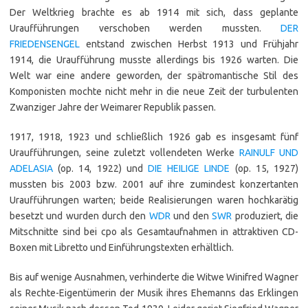
Der Weltkrieg brachte es ab 1914 mit sich, dass geplante
Uraufführungen verschoben werden mussten.
DER
FRIEDENSENGEL
entstand zwischen Herbst 1913 und Frühjahr
1914, die Uraufführung musste allerdings bis 1926 warten. Die
Welt war eine andere geworden, der spätromantische Stil des
Komponisten mochte nicht mehr in die neue Zeit der turbulenten
Zwanziger Jahre der Weimarer Republik passen.
1917, 1918, 1923 und schließlich 1926 gab es insgesamt fünf
Uraufführungen, seine zuletzt vollendeten Werke
RAINULF UND
ADELASIA
(op. 14, 1922) und
DIE HEILIGE LINDE
(op. 15, 1927)
mussten bis 2003 bzw. 2001 auf ihre zumindest konzertanten
Uraufführungen warten; beide Realisierungen waren hochkarätig
besetzt und wurden durch den
WDR
und den
SWR
produziert, die
Mitschnitte sind bei cpo als Gesamtaufnahmen in attraktiven CD-
Boxen mit Libretto und Einführungstexten erhältlich.
Bis auf wenige Ausnahmen, verhinderte die Witwe Winifred Wagner
als Rechte-Eigentümerin der Musik ihres Ehemanns das Erklingen