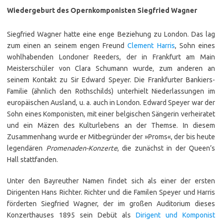
Wiedergeburt des Opernkomponisten Siegfried Wagner
Siegfried Wagner hatte eine enge Beziehung zu London. Das lag
zum einen an seinem engen Freund
Clement Harris
, Sohn eines
wohlhabenden Londoner Reeders, der in Frankfurt am Main
Meisterschüler von Clara Schumann wurde, zum anderen an
seinem Kontakt zu Sir Edward Speyer. Die Frankfurter Bankiers-
Familie (ähnlich den Rothschilds) unterhielt Niederlassungen im
europäischen Ausland, u. a. auch in London. Edward Speyer war der
Sohn eines Komponisten, mit einer belgischen Sängerin verheiratet
und ein Mäzen des Kulturlebens an der Themse. In diesem
Zusammenhang wurde er Mitbegründer der »Proms«, der bis heute
legendären
Promenaden-Konzerte
, die zunächst in der Queen’s
Hall stattfanden.
Unter den Bayreuther Namen findet sich als einer der ersten
Dirigenten Hans Richter. Richter und die Familen Speyer und Harris
förderten Siegfried Wagner, der im großen Auditorium dieses
Konzerthauses 1895 sein Debüt als
Dirigent und Komponist