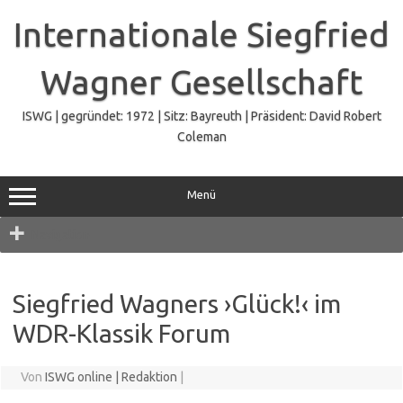
Zum
Inhalt
Internationale Siegfried
springen
Wagner Gesellschaft
ISWG | gegründet: 1972 | Sitz: Bayreuth | Präsident: David Robert
Coleman
Menü
Navigation
Siegfried Wagners ›Glück!‹ im
WDR-Klassik Forum
Von
ISWG online | Redaktion
|