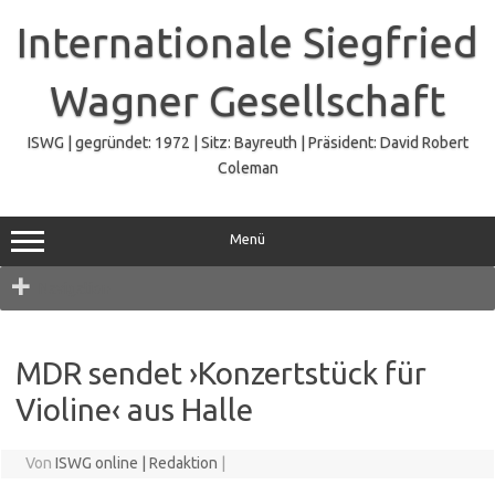
Zum
Inhalt
Internationale Siegfried
springen
Wagner Gesellschaft
ISWG | gegründet: 1972 | Sitz: Bayreuth | Präsident: David Robert
Coleman
Menü
Navigation
MDR sendet ›Konzertstück für
Violine‹ aus Halle
Von
ISWG online | Redaktion
|