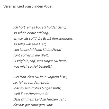
Verenas ›Lied vom blinden Vogel‹
Ich hört’ eines Vogels holden Sang,
so schön er nie erklang,
es war, als sollt’ die Brust ihm springen,
so selig war sein Lied;
von Liebesleid und Liebesfreud’
tönt voll es in die Welt.
O Vöglein, sag’, was singst Du heut,
was mich so tief beseelt?
›Sei froh, dass Du kein Vöglein bist‹,
so rief es aus dem Laub,
›das so sein frohes Singen büßt,
weil Eure Herzen taub!
Dass Dir mein Leid zu Herzen geh’,
das hat gar traur’gen Sinn!