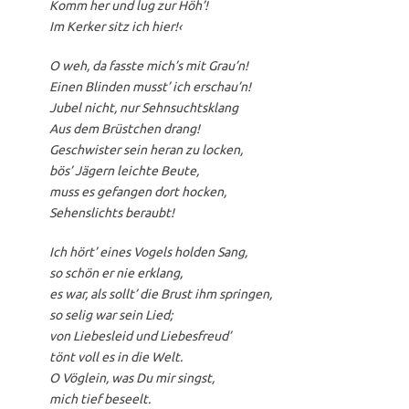
Komm her und lug zur Höh’!
Im Kerker sitz ich hier!‹
O weh, da fasste mich’s mit Grau’n!
Einen Blinden musst’ ich erschau’n!
Jubel nicht, nur Sehnsuchtsklang
Aus dem Brüstchen drang!
Geschwister sein heran zu locken,
bös’ Jägern leichte Beute,
muss es gefangen dort hocken,
Sehenslichts beraubt!
Ich hört’ eines Vogels holden Sang,
so schön er nie erklang,
es war, als sollt’ die Brust ihm springen,
so selig war sein Lied;
von Liebesleid und Liebesfreud’
tönt voll es in die Welt.
O Vöglein, was Du mir singst,
mich tief beseelt.