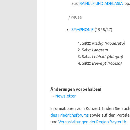
aus:
RAINULF UND ADELASIA
, op
/ Pause
SYMPHONIE
(1925/27)
Satz:
Mäßig (Moderato)
Satz:
Langsam
Satz:
Lebhaft (Allegro)
Satz:
Bewegt (Mosso)
Änderungen vorbehalten!
→
Newsletter
Informationen zum Konzert finden Sie auc
des Friedrichsforums
sowie auf den Portal
und
Ver­an­stal­tungen der Region Bayreuth
.