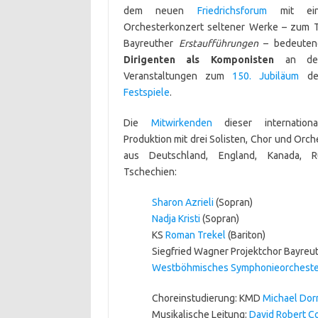
dem neuen
Friedrichsforum
mit ein
Orchesterkonzert seltener Werke – zum T
Bayreuther
Erstaufführungen
– bedeute
Diri­gen­ten als Komponisten
an den 
Veranstaltungen zum
150. Jubiläum
d
Festspiele
.
Die
Mitwirkenden
dieser internation
Produktion mit drei Solisten, Chor und Or
aus Deutschland, England, Kanada, 
Tschechien:
Sharon Azrieli
(Sopran)
Nadja Kristi
(Sopran)
KS
Roman Trekel
(Bariton)
Siegfried Wagner Projektchor Bayreu
Westböhmisches Symphonieorcheste
Choreinstudierung: KMD
Michael Dor
Musikalische Leitung:
David Robert C