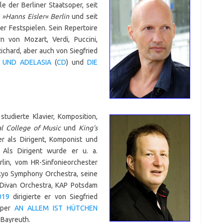
e der Berliner Staatsoper, seit
»Hanns Eisler« Berlin
und seit
r Festspielen. Sein Repertoire
n von Mozart, Verdi, Puccini,
ichard, aber auch von Siegfried
F UND ADELASIA
(
CD
) und
DIE
studierte Klavier, Komposition,
l College of Music
und
King’s
r als Dirigent, Komponist und
. Als Dirigent wurde er u. a.
lin, vom HR-Sinfonie­orchester
yo Symphony Orchestra, seine
Divan Orchestra, KAP Potsdam
019
dirigierte er von Siegfried
Oper
AN ALLEM IST HÜTCHEN
 Bayreuth.