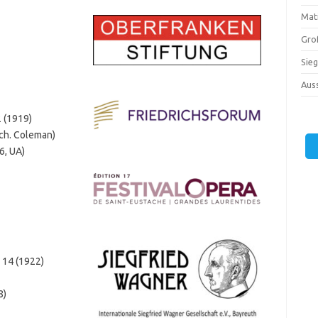
Mati
Gro
Sie
Auss
2 (1919)
rch. Coleman)
6, UA)
. 14 (1922)
8)