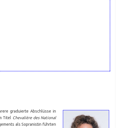
hrere graduierte Abschlüsse in
m Titel
Chevalière des National
ements als Sopranistin führten