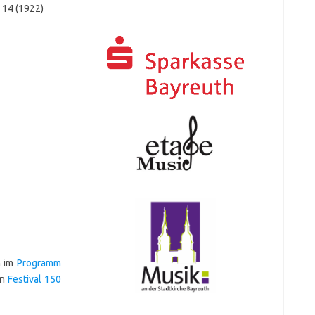
. 14 (1922)
h im
Programm
en
Festival 150