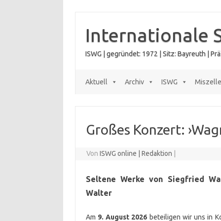
Zum
Inhalt
springen
Internationale 
ISWG | gegründet: 1972 | Sitz: Bayreuth | P
Aktuell
Archiv
ISWG
Miszell
Großes Konzert: ›Wag
Von
ISWG online | Redaktion
|
Seltene Werke von Siegfried Wa
Walter
Am
9. August 2026
beteiligen wir uns in K