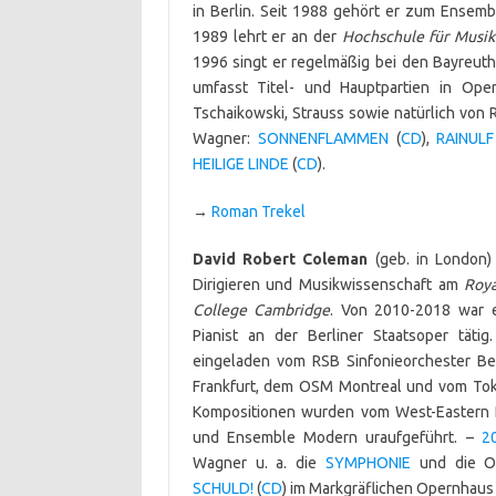
in Berlin. Seit 1988 gehört er zum Ensembl
1989 lehrt er an der
Hochschule für Musik 
1996 singt er regelmäßig bei den Bayreuthe
umfasst Titel- und Hauptpartien in Oper
Tschaikowski, Strauss sowie natürlich von R
Wagner:
SONNEN­FLAMMEN
(
CD
),
RAINUL
HEILIGE LINDE
(
CD
).
→
Roman Trekel
David Robert Coleman
(geb. in London) 
Dirigieren und Musikwissenschaft am
Roya
College Cambridge
. Von 2010-2018 war e
Pianist an der Berliner Staatsoper tätig
eingeladen vom RSB Sin­fonieorchester Ber
Frankfurt, dem OSM Montreal und vom Tok
Kompositionen wurden vom West-Eastern 
und Ensemble Modern uraufgeführt. –
2
Wagner u. a. die
SYMPHONIE
und die 
SCHULD!
(
CD
) im Markgräflichen Opernhaus