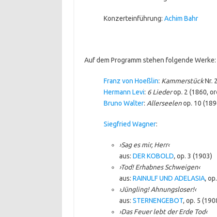
Konzerteinführung:
Achim Bahr
Auf dem Programm stehen folgende Werke:
Franz von Hoeßlin
:
Kammerstück
Nr. 
Hermann Levi
:
6 Lieder
op. 2 (1860, o
Bruno Walter
:
Allerseelen
op. 10 (189
Siegfried Wagner
:
›Sag es mir, Herr‹
aus:
DER KOBOLD
, op. 3 (1903)
›Tod! Erhabnes Schweigen‹
aus:
RAINULF UND ADELASIA
, op
›Jüngling! Ahnungsloser!‹
aus:
STERNENGEBOT
, op. 5 (190
›Das Feuer lebt der Erde Tod‹