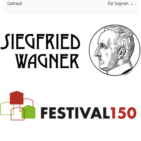
Getraut
für Sopran
→