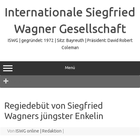
Zum
Inhalt
Internationale Siegfried
springen
Wagner Gesellschaft
ISWG | gegründet: 1972 | Sitz: Bayreuth | Präsident: David Robert
Coleman
Menü
Navigation
Regiedebüt von Siegfried
Wagners jüngster Enkelin
Von
ISWG online | Redaktion
|