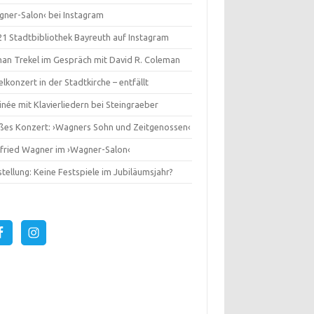
gner-Salon‹ bei Instagram
1 Stadtbibliothek Bayreuth auf Instagram
an Trekel im Gespräch mit David R. Coleman
lkonzert in der Stadtkirche – entfällt
née mit Klavierliedern bei Steingraeber
ßes Konzert: ›Wagners Sohn und Zeitgenossen‹
gfried Wagner im ›Wagner-Salon‹
tellung: Keine Festspiele im Jubiläumsjahr?