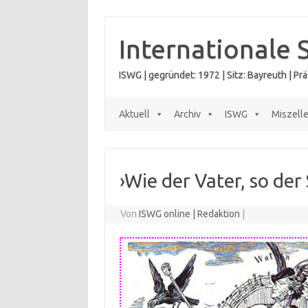
Zum
Inhalt
springen
Internationale 
ISWG | gegründet: 1972 | Sitz: Bayreuth | P
Aktuell
Archiv
ISWG
Miszell
›Wie der Vater, so der
Von
ISWG online | Redaktion
|