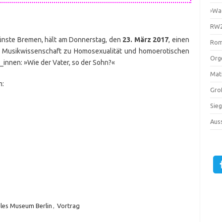
›Wa
RW2
Künste Bremen, hält am Donnerstag, den
23. März 2017
, einen
Rom
er Musikwissenschaft zu Homosexualität und homoerotischen
Orge
innen: »Wie der Vater, so der Sohn?«
Mati
m:
Gro
Sie
Auss
les Museum Berlin
,
Vortrag