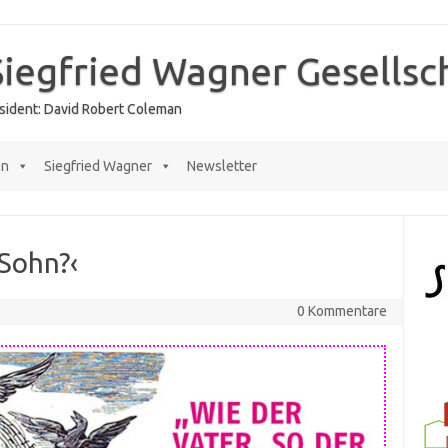
Siegfried Wagner Gesellsc
räsident: David Robert Coleman
en
Siegfried Wagner
Newsletter
 Sohn?‹
0 Kommentare