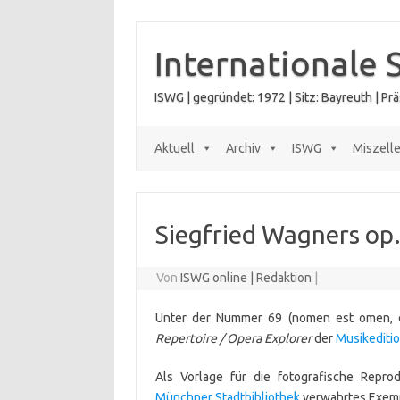
Zum
Inhalt
springen
Internationale 
ISWG | gegründet: 1972 | Sitz: Bayreuth | P
Aktuell
Archiv
ISWG
Miszell
Siegfried Wagners op. 
Von
ISWG online | Redaktion
|
Unter der Nummer 69 (nomen est omen
Repertoire / Opera Explorer
der
Musikeditio
Als Vorlage für die fotografische Reprod
Münchner Stadtbibliothek
verwahrtes Exempl