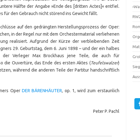
ntere Hälfte der Angabe »Ende des [dritten Actes]« entfiel.
›Wa
es für den Gebrauch nicht störend ins Gewicht fällt.
RW2
Rom
kschlüsse auf den gedrängten Herstellungsprozess der Oper:
ichen, in der Regel nur mit dem Orchestermaterial verliehenen
Orge
ilung realisiert. Aufgrund der Kürze der verbleibenden Zeit
Mati
gners 29. Geburtstag, dem 6. Juni 1898 – und der ein halbes
ß der Verleger Max Brockhaus jene Teile, die auch für
Gro
o die Ouvertüre, das Ende des ersten Aktes (
Teufelswalzer
)
Sie
setzen, während die anderen Teile der Partitur handschriftlich
Auss
agners Oper
DER BÄRENHÄUTER
, op. 1, wird zum erstaunlich
Peter P. Pachl