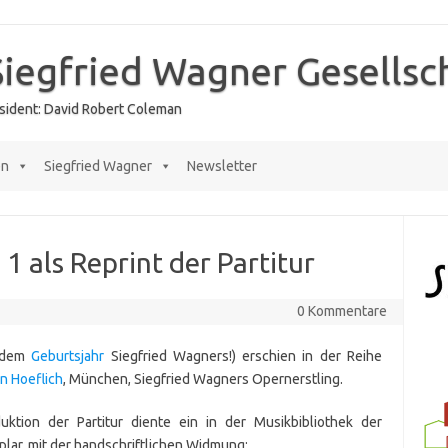
Siegfried Wagner Gesellsc
räsident: David Robert Coleman
en
Siegfried Wagner
Newsletter
1 als Reprint der Partitur
0 Kommentare
, dem
Geburtsjahr
Siegfried Wagners!) erschien in der Reihe
n Hoeflich
, München, Siegfried Wagners Opernerstling.
uktion der Partitur diente ein in der Musikbibliothek der
ar, mit der handschriftlichen Widmung: