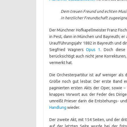
Dem treuen Freund und echten Musik
in herzlicher Freundschaft zugeeign
Der Münchner Hofkapellmeister Franz Fischer
in Pest, dann in München und Bayreuth; er a
Uraufführungsjahr 1882 in Bayreuth und di
Siegfried Wagners
Opus 1
. Doch diese 
berücksichtigt auch nicht jene Korrekturen,
vermerkt hat.
Die Orchesterpartitur ist auf weniger als d
Größe noch gut lesbar. Der erste Band e
paginierten ersten Akts der Oper, sowie – 
knappes Vorwort aus der Feder des Dirig
umreißt Prieser darin die Entstehungs- u
Handlung
wieder.
Der zweite Akt, mit 154 Seiten, und der dri
auf der letzten Seite wurde bei der foto