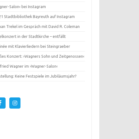
gner-Salon‹ bei Instagram
1 Stadtbibliothek Bayreuth auf Instagram
an Trekel im Gespräch mit David R. Coleman
lkonzert in der Stadtkirche – entfällt
née mit Klavierliedern bei Steingraeber
ßes Konzert: ›Wagners Sohn und Zeitgenossen‹
gfried Wagner im ›Wagner-Salon‹
tellung: Keine Festspiele im Jubiläumsjahr?