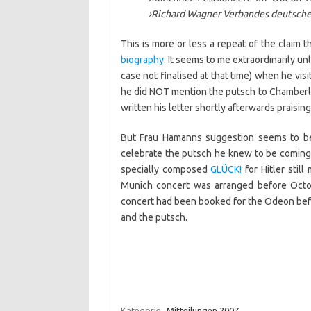
›Richard Wagner Verbandes deutsche
This is more or less a repeat of the claim
biography
. It seems to me extraordinarily un
case not finalised at that time) when he visi
he did NOT mention the putsch to Chamberla
written his letter shortly afterwards praising
But Frau Hamanns suggestion seems to be 
celebrate the putsch he knew to be coming. 
specially composed
GLÜCK!
for Hitler stil
Munich concert was arranged before October
concert had been booked for the Odeon befor
and the putsch.
Kategorie:
Mitteilungen 2007