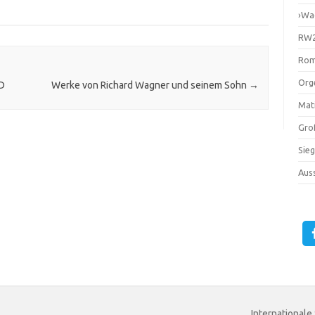
›Wa
RW2
Rom
Orge
CD
Werke von Richard Wagner und seinem Sohn
→
Mati
Gro
Sie
Auss
Internationale