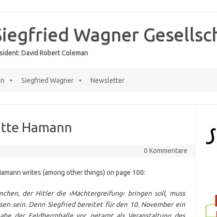
Siegfried Wagner Gesellsc
räsident: David Robert Coleman
en
Siegfried Wagner
Newsletter
itte Hamann
0 Kommentare
amann writes (among other things) on page 100:
hen, der Hitler die ›Machtergreifung‹ bringen soll, muss
sen sein. Denn Siegfried bereitet für den 10. November ein
e der Feldherrnhalle vor, getarnt als Veranstaltung des