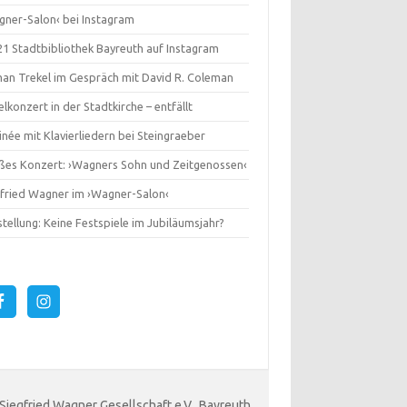
gner-Salon‹ bei Instagram
1 Stadtbibliothek Bayreuth auf Instagram
an Trekel im Gespräch mit David R. Coleman
lkonzert in der Stadtkirche – entfällt
née mit Klavierliedern bei Steingraeber
ßes Konzert: ›Wagners Sohn und Zeitgenossen‹
gfried Wagner im ›Wagner-Salon‹
tellung: Keine Festspiele im Jubiläumsjahr?
 Siegfried Wagner Gesellschaft e.V., Bayreuth