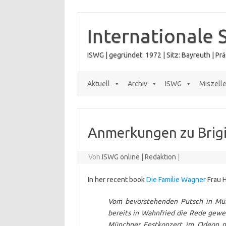
Zum
Inhalt
springen
Internationale 
ISWG | gegründet: 1972 | Sitz: Bayreuth | P
Aktuell
Archiv
ISWG
Miszell
Anmerkungen zu Brig
Von
ISWG online | Redaktion
|
In her recent book
Die Familie Wagner
Frau H
Vom bevorstehenden Putsch in Münc
bereits in Wahnfried die Rede gewe
Münchner Festkonzert im Odeon nah