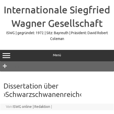
Zum
Inhalt
Internationale Siegfried
springen
Wagner Gesellschaft
ISWG | gegründet: 1972 | Sitz: Bayreuth | Präsident: David Robert
Coleman
Menü
Navigation
Dissertation über
›Schwarzschwanenreich‹
Von
ISWG online | Redaktion
|