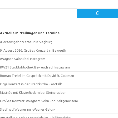
Suchen
Aktuelle Mitteilungen und Termine
›Herzensgebot‹ erneut in Siegburg
9. August 2026: Großes Konzert in Bayreuth
›Wagner-Salon‹ bei Instagram
RW21 Stadtbibliothek Bayreuth auf Instagram
Roman Trekel im Gespräch mit David R. Coleman
Orgelkonzert in der Stadtkirche – entfällt
Matinée mit Klavierliedern bei Steingraeber
Großes Konzert: ›Wagners Sohn und Zeitgenossen‹
Siegfried Wagner im ›Wagner-Salon‹
Ausstellung: Keine Festspiele im Jubiläumsjahr?