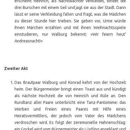
erscheint Heinrich, als Nachtwächter verkleidet, bindet die
drei Burschen mit einem Seil und jagt sie aus der Stadt. Dann
lässt er seine Verkleidung fallen und fragt, was die Mädchen
zu dieser Stunde hier trieben. Sie geben vor, Urme würde
ihnen Märchen erzählen und mit ihnen Weihnachtsspiele
einstudieren, nur Walburg bekennt: »Wir feiern heut‘
Andreasnacht!«
Zweiter Akt
Das Brautpaar Walburg und Konrad kehrt von der Hochzeit
heim. Der Bürgermeister bringt einen Toast aus und kündigt
als nächste Hochzeit die von Heinrich und Rüle an. Den
Rundtanz aller Paare unterbricht eine Tanz-Pantomime: das
Werben und Freien eines Paares mit Hilfe eines
Heiratsvermittlers, der jedoch vom Vater des Mädchens
verdroschen wird. Es folgt der zeremonielle Hahnenschlag:
ein Gockel wird vom Bürgermeister als Lüstling angeklagt und