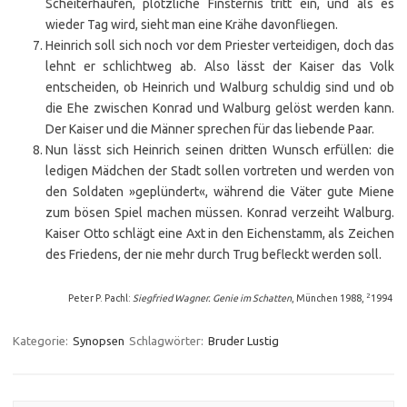
Scheiterhaufen, plötzliche Finsternis tritt ein, und als es
wieder Tag wird, sieht man eine Krähe davonfliegen.
Heinrich soll sich noch vor dem Priester verteidigen, doch das
lehnt er schlichtweg ab. Also lässt der Kaiser das Volk
entscheiden, ob Heinrich und Walburg schuldig sind und ob
die Ehe zwischen Konrad und Walburg gelöst werden kann.
Der Kaiser und die Männer sprechen für das liebende Paar.
Nun lässt sich Heinrich seinen dritten Wunsch erfüllen: die
ledigen Mädchen der Stadt sollen vortreten und werden von
den Soldaten »geplündert«, während die Väter gute Miene
zum bösen Spiel machen müssen. Konrad verzeiht Walburg.
Kaiser Otto schlägt eine Axt in den Eichenstamm, als Zeichen
des Friedens, der nie mehr durch Trug befleckt werden soll.
2
Peter P. Pachl:
Siegfried Wagner. Genie im Schatten
, München 1988,
1994
Kategorie:
Synopsen
Schlagwörter:
Bruder Lustig