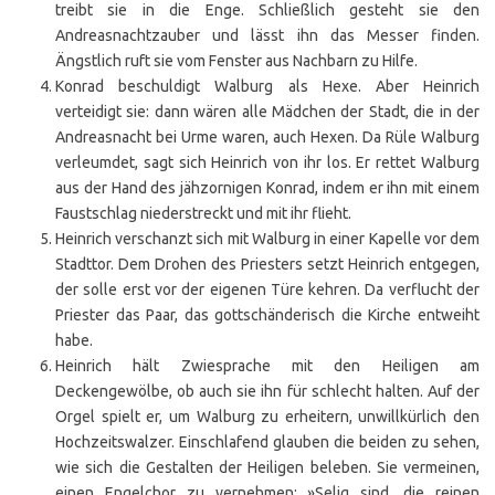
treibt sie in die Enge. Schließlich gesteht sie den
Andreasnachtzauber und lässt ihn das Messer finden.
Ängstlich ruft sie vom Fenster aus Nachbarn zu Hilfe.
Konrad beschuldigt Walburg als Hexe. Aber Heinrich
verteidigt sie: dann wären alle Mädchen der Stadt, die in der
Andreasnacht bei Urme waren, auch Hexen. Da Rüle Walburg
verleumdet, sagt sich Heinrich von ihr los. Er rettet Walburg
aus der Hand des jähzornigen Konrad, indem er ihn mit einem
Faustschlag niederstreckt und mit ihr flieht.
Heinrich verschanzt sich mit Walburg in einer Kapelle vor dem
Stadttor. Dem Drohen des Priesters setzt Heinrich entgegen,
der solle erst vor der eigenen Türe kehren. Da verflucht der
Priester das Paar, das gottschänderisch die Kirche entweiht
habe.
Heinrich hält Zwiesprache mit den Heiligen am
Deckengewölbe, ob auch sie ihn für schlecht halten. Auf der
Orgel spielt er, um Walburg zu erheitern, unwillkürlich den
Hochzeitswalzer. Einschlafend glauben die beiden zu sehen,
wie sich die Gestalten der Heiligen beleben. Sie vermeinen,
einen Engelchor zu vernehmen: »Selig sind, die reinen