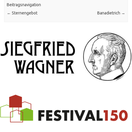
Beitragsnavigation
←
Sternengebot
Banadietrich
→