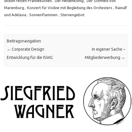
dicken fetten Pfannekuchen
,
Der Heidenkönig
,
Der Schmied von
Marienburg
,
Konzert für Violine mit Begleitung des Orchesters
,
Rainulf
und Adelasia
,
Sonnenflammen
,
Sternengebot
Beitragsnavigation
←
Corporate Design
In eigener Sache –
Entwicklung für die ISWG
Mitgliederwerbung
→