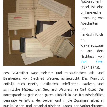
Autographenh
andel ist eine
umfangreiche
Samm­lung von
Abschriften
und
handschriftlich
en
Klavierauszüge
n aus dem
Nachlass von
Carl Kittel
(1874-1945),
des Bayreuther Kapellmeisters und musikalischem Mit- und
Bearbeiters von Siegfried Wagner, aufgetaucht. Das Konvolut
enthält auch Briefe, Postkarten, Briefkarten, Notizen und
schriftliche Mitteilungen Siegfried Wagners an Carl Kittel. Die
Korrespondenz gibt einen guten Einblick in das freundschaftlich
geprägte Verhältnis der beiden und in die Zusammenarbeit in
musikalischen und organisatorischen Fragen der Vorbereitungen