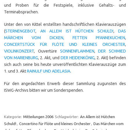
und Proben für die Festspiele, inklusive Gehalts- und
Terminabsprachen.
Unter den von Kittel erstellten handschriftlichen Klavierauszügen
(
STERNENGEBOT
,
AN ALLEM IST HÜTCHEN SCHULD!
,
DAS
MÄRCHEN VOM DICKEN, FETTEN PFANNEKUCHEN
,
CONCERTSTÜCK FÜR FLÖTE UND KLEINES ORCHESTER
,
VIOLINKONZERT
, Ouvertüre
SONNENFLAMMEN
,
DER SCHMIED
VON MARIENBURG
, 2. Akt, und
DER HEIDENKÖNIG
, 2. Akt) befinden
sich auch seine bis heute unveröffentlichten Klavierauszüge zum
1. und 3. Akt
RAINULF UND ADELASIA
.
Für den angedachten Erwerb dieser Sammlung zugunsten des
ISWG-Archivs bitten wir um Sonder­spenden.
Kategorie:
Mitteilungen 2006
Schlagwörter:
An Allem ist Hütchen
Schuld!
,
Concertino für Flöte und kleines Orchester
,
Das Märchen vom