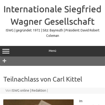
Zum
Inhalt
Internationale Siegfried
springen
Wagner Gesellschaft
ISWG | gegründet: 1972 | Sitz: Bayreuth | Präsident: David Robert
Coleman
Menü
Navigation
Teilnachlass von Carl Kittel
Von
ISWG online | Redaktion
|
Im