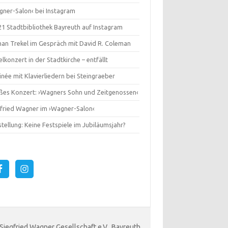
gner-Salon‹ bei Instagram
1 Stadtbibliothek Bayreuth auf Instagram
an Trekel im Gespräch mit David R. Coleman
lkonzert in der Stadtkirche – entfällt
née mit Klavierliedern bei Steingraeber
ßes Konzert: ›Wagners Sohn und Zeitgenossen‹
gfried Wagner im ›Wagner-Salon‹
tellung: Keine Festspiele im Jubiläumsjahr?
 Siegfried Wagner Gesellschaft e.V., Bayreuth