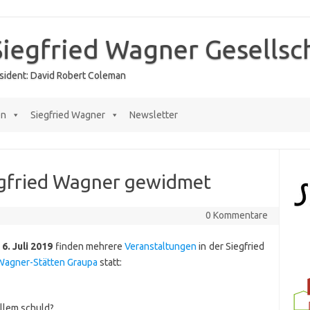
Siegfried Wagner Gesellsc
räsident: David Robert Coleman
en
Siegfried Wagner
Newsletter
egfried Wagner gewidmet
0 Kommentare
m
6. Juli 2019
finden mehrere
Veranstaltungen
in der Siegfried
Wagner-Stätten Graupa
statt:
allem schuld?