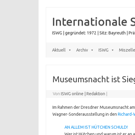
Zum
Inhalt
springen
Internationale 
ISWG | gegründet: 1972 | Sitz: Bayreuth | P
Aktuell
Archiv
ISWG
Miszell
Museumsnacht ist Si
Von
ISWG online | Redaktion
|
Im Rahmen der Dresdner Museumsnacht a
Wagner-Sonderausstellung in den
Richard-
AN ALLEM IST HÜTCHEN SCHULD!
Wer ist Hütchen und warum ist er an 