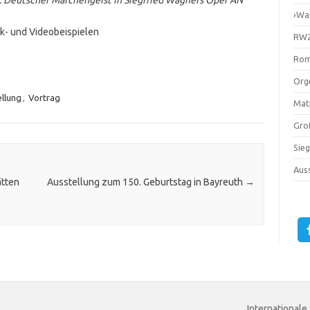
. Deutscher Märchengeist in Siegfried Wagners Oper
AN
›Wa
k- und Videobeispielen
RW2
Rom
Orge
llung
,
Vortrag
Mati
Gro
Sie
Auss
ätten
Ausstellung zum 150. Geburtstag in Bayreuth
→
Internationale