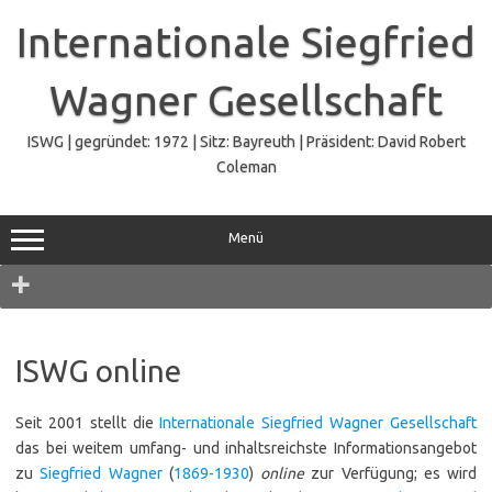
Zum
Inhalt
Internationale Siegfried
springen
Wagner Gesellschaft
ISWG | gegründet: 1972 | Sitz: Bayreuth | Präsident: David Robert
Coleman
Menü
Navigation
ISWG online
Seit 2001 stellt die
Internationale Siegfried Wagner Gesellschaft
das bei weitem umfang- und inhaltsreichste Informationsangebot
zu
Siegfried Wagner
(
1869-1930
)
online
zur Verfügung; es wird