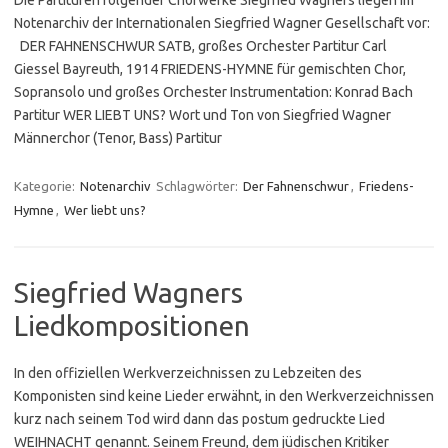
Die Partituren folgender Chorwerke Siegfried Wagners liegen im
Notenarchiv der Internationalen Siegfried Wagner Gesellschaft vor:
DER FAHNENSCHWUR SATB, großes Orchester Partitur Carl
Giessel Bayreuth, 1914 FRIEDENS-HYMNE für gemischten Chor,
Sopransolo und großes Orchester Instrumentation: Konrad Bach
Partitur WER LIEBT UNS? Wort und Ton von Siegfried Wagner
Männerchor (Tenor, Bass) Partitur
Kategorie:
Notenarchiv
Schlagwörter:
Der Fahnenschwur
,
Friedens-
Hymne
,
Wer liebt uns?
Siegfried Wagners
Liedkompositionen
In den offiziellen Werkverzeichnissen zu Lebzeiten des
Komponisten sind keine Lieder erwähnt, in den Werkverzeichnissen
kurz nach seinem Tod wird dann das postum gedruckte Lied
WEIHNACHT genannt. Seinem Freund, dem jüdischen Kritiker