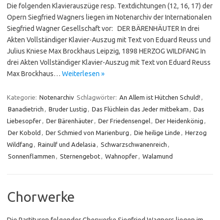
Die folgenden Klavierauszüge resp. Textdichtungen (12, 16, 17) der
Opern Siegfried Wagners liegen im Notenarchiv der Internationalen
Siegfried Wagner Gesellschaft vor: DER BÄRENHÄUTER In drei
Akten Vollständiger Klavier-Auszug mit Text von Eduard Reuss und
Julius Kniese Max Brockhaus Leipzig, 1898 HERZOG WILDFANG In
drei Akten Vollständiger Klavier-Auszug mit Text von Eduard Reuss
Max Brockhaus…
Weiterlesen »
Kategorie:
Notenarchiv
Schlagwörter:
An Allem ist Hütchen Schuld!
,
Banadietrich
,
Bruder Lustig
,
Das Flüchlein das Jeder mitbekam
,
Das
Liebesopfer
,
Der Bärenhäuter
,
Der Friedensengel
,
Der Heidenkönig
,
Der Kobold
,
Der Schmied von Marienburg
,
Die heilige Linde
,
Herzog
Wildfang
,
Rainulf und Adelasia
,
Schwarzschwanenreich
,
Sonnenflammen
,
Sternengebot
,
Wahnopfer
,
Walamund
Chorwerke