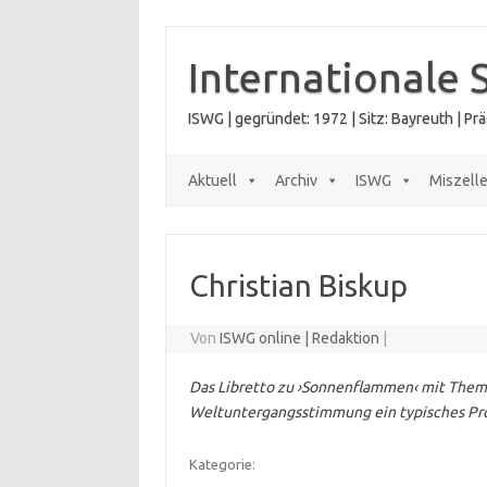
Zum
Inhalt
springen
Internationale 
ISWG | gegründet: 1972 | Sitz: Bayreuth | P
Aktuell
Archiv
ISWG
Miszell
Christian Biskup
Von
ISWG online | Redaktion
|
Das Libretto zu ›Sonnenflammen‹ mit Theme
Weltuntergangsstimmung ein typisches Prod
Kategorie: