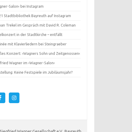
gner-Salon‹ bei Instagram
1 Stadtbibliothek Bayreuth auf Instagram
an Trekel im Gespräch mit David R. Coleman
lkonzert in der Stadtkirche – entfällt
née mit Klavierliedern bei Steingraeber
ßes Konzert: ›Wagners Sohn und Zeitgenossen‹
gfried Wagner im ›Wagner-Salon‹
tellung: Keine Festspiele im Jubiläumsjahr?
 Siegfried Wagner Gesellschaft e.V., Bayreuth