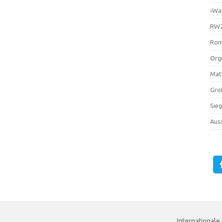
›Wa
RW2
Rom
Orge
Mati
Gro
Sie
Auss
Internationale