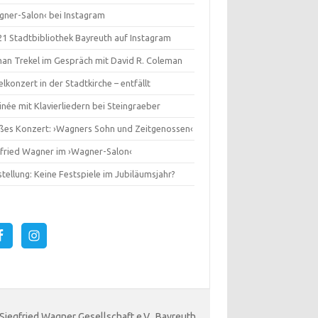
gner-Salon‹ bei Instagram
1 Stadtbibliothek Bayreuth auf Instagram
an Trekel im Gespräch mit David R. Coleman
lkonzert in der Stadtkirche – entfällt
née mit Klavierliedern bei Steingraeber
ßes Konzert: ›Wagners Sohn und Zeitgenossen‹
gfried Wagner im ›Wagner-Salon‹
tellung: Keine Festspiele im Jubiläumsjahr?
 Siegfried Wagner Gesellschaft e.V., Bayreuth