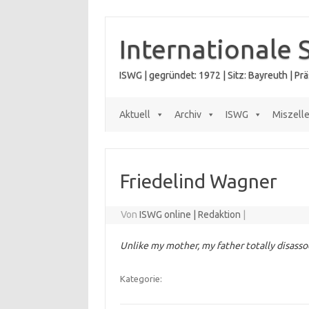
Zum
Inhalt
springen
Internationale 
ISWG | gegründet: 1972 | Sitz: Bayreuth | P
Aktuell
Archiv
ISWG
Miszell
Friedelind Wagner
Von
ISWG online | Redaktion
|
Unlike my mother, my father totally disasso
Kategorie: