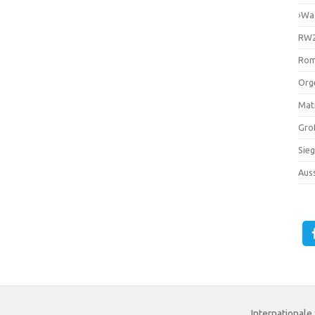
›Wa
RW2
Rom
Orge
Mati
Gro
Sie
Auss
Internationale