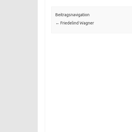
Beitragsnavigation
←
Friedelind Wagner