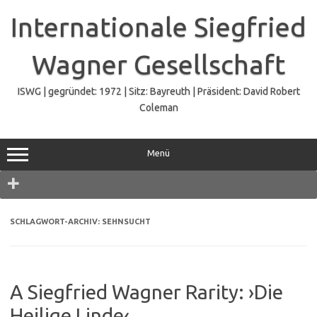
Zum
Inhalt
Internationale Siegfried
springen
Wagner Gesellschaft
ISWG | gegründet: 1972 | Sitz: Bayreuth | Präsident: David Robert
Coleman
Menü
Navigation
SCHLAGWORT-ARCHIV:
SEHNSUCHT
A Siegfried Wagner Rarity: ›Die
Heilige Linde‹