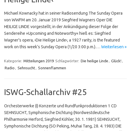
Michael Kownacky hat in seiner Radiosendung The Sunday Opera
von WWFM am 20. Januar 2019 Siegfried Wagners Oper DIE
HEILIGE LINDE vorgestellt; in der Ankündigung dieser Folge der
Sendereihe »Upcoming and Noteworthy« hieß es: Siegfried
Wagner’s opera, ›Die Heilige Linde‹, a 1927 rarity, is the featured
work on this week’s Sunday Opera (1/20 3:00 p.m.).…
Weiterlesen »
Kategorie:
Mitteilungen 2019
Schlagwörter:
Die heilige Linde
,
Glück!
,
Radio
,
Sehnsucht
,
Sonnenflammen
ISWG-Schallarchiv #25
Orchesterwerke (I) Konzerte und Rundfunkproduktionen 1 CD
SEHNSUCHT, Symphonische Dichtung (Nordwestdeutsche
Philharmonie Herford, Siegfried Köhler, 30. 1. 1981) SEHNSUCHT,
Symphonische Dichtung (SO Peking, Muhai Tang, 28. 4. 1983) DIE