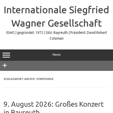
Zum
Inhalt
Internationale Siegfried
springen
Wagner Gesellschaft
ISWG | gegründet: 1972 | Sitz: Bayreuth | Präsident: David Robert
Coleman
Menü
Navigation
SCHLAGWORT-ARCHIV:
SYMPHONIE
9. August 2026: Großes Konzert
in Bayreuth