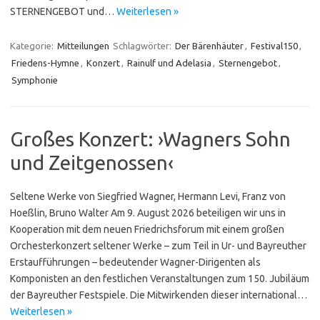
STER­NEN­GEBOT und…
Weiterlesen »
Kategorie:
Mitteilungen
Schlagwörter:
Der Bärenhäuter
,
Festival150
,
Friedens-Hymne
,
Konzert
,
Rainulf und Adelasia
,
Sternengebot
,
Symphonie
Großes Konzert: ›Wagners Sohn
und Zeitgenossen‹
Seltene Werke von Siegfried Wagner, Hermann Levi, Franz von
Hoeßlin, Bruno Walter Am 9. August 2026 beteiligen wir uns in
Kooperation mit dem neuen Friedrichsforum mit einem großen
Orchesterkonzert seltener Werke – zum Teil in Ur- und Bayreuther
Erstaufführungen – bedeutender Wagner-Diri­gen­ten als
Komponisten an den festlichen Veranstaltungen zum 150. Jubiläum
der Bayreuther Festspiele. Die Mitwirkenden dieser international…
Weiterlesen »