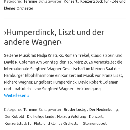
Kategorie:
Termine
Schlagwörter:
Konzert
,
Konzertstück für Flöte und
kleines Orchester
›Humperdinck, Liszt und der
andere Wagner‹
Seltene Musik mit Nadja Kristi, Ks. Roman Trekel, Claudia Stein und
David R. Coleman Am Sonntag, den 15. März 2026 veranstaltet die
Internationale Siegfried Wagner Gesellschaft im Kleinen Saal der
Hamburger Elbphilharmonie ein Konzert mit Musik von Franz Liszt,
Richard Wagner, Engelbert Humperdinck, David Robert Coleman
und – natürlich – von Siegfried Wagner. Ankündigung…
Weiterlesen »
Kategorie:
Termine
Schlagwörter:
Bruder Lustig
,
Der Heidenkönig
,
Der Kobold
,
Die heilige Linde
,
Herzog Wildfang
,
Konzert
,
Konzertstück für Flöte und kleines Orchester
,
Sternengebot