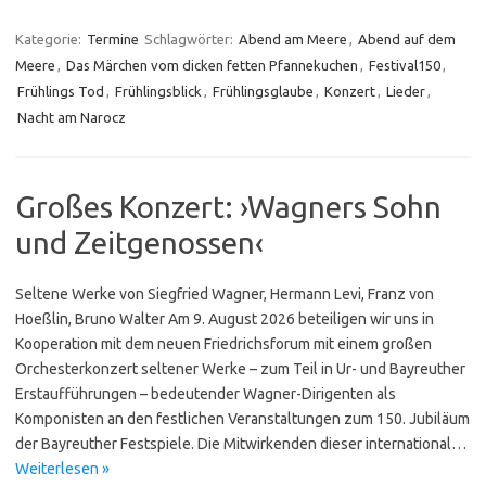
Kategorie:
Termine
Schlagwörter:
Abend am Meere
,
Abend auf dem
Meere
,
Das Märchen vom dicken fetten Pfannekuchen
,
Festival150
,
Frühlings Tod
,
Frühlingsblick
,
Frühlingsglaube
,
Konzert
,
Lieder
,
Nacht am Narocz
Großes Konzert: ›Wagners Sohn
und Zeitgenossen‹
Seltene Werke von Siegfried Wagner, Hermann Levi, Franz von
Hoeßlin, Bruno Walter Am 9. August 2026 beteiligen wir uns in
Kooperation mit dem neuen Friedrichsforum mit einem großen
Orchesterkonzert seltener Werke – zum Teil in Ur- und Bayreuther
Erstaufführungen – bedeutender Wagner-Diri­gen­ten als
Komponisten an den festlichen Veranstaltungen zum 150. Jubiläum
der Bayreuther Festspiele. Die Mitwirkenden dieser international…
Weiterlesen »