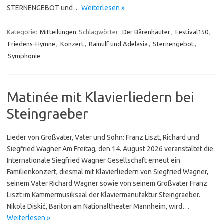
STER­NEN­GEBOT und…
Weiterlesen »
Kategorie:
Mitteilungen
Schlagwörter:
Der Bärenhäuter
,
Festival150
,
Friedens-Hymne
,
Konzert
,
Rainulf und Adelasia
,
Sternengebot
,
Symphonie
Matinée mit Klavierliedern bei
Steingraeber
Lieder von Großvater, Vater und Sohn: Franz Liszt, Richard und
Siegfried Wagner Am Freitag, den 14. August 2026 veranstaltet die
Internationale Siegfried Wagner Gesellschaft erneut ein
Familienkonzert, diesmal mit Klavierliedern von Siegfried Wagner,
seinem Vater Richard Wagner sowie von seinem Großvater Franz
Liszt im Kammermusiksaal der Klavier­manu­faktur Stein­grae­ber.
Nikola Diskić, Bariton am Nationaltheater Mannheim, wird…
Weiterlesen »