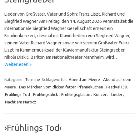
Lieder von Großvater, Vater und Sohn: Franz Liszt, Richard und
Siegfried Wagner Am Freitag, den 14. August 2026 veranstaltet die
Internationale Siegfried Wagner Gesellschaft erneut ein
Familienkonzert, diesmal mit Klavierliedern von Siegfried Wagner,
seinem Vater Richard Wagner sowie von seinem Großvater Franz
Liszt im Kammermusiksaal der Klavier­manu­faktur Stein­grae­ber.
Nikola Diskić, Bariton am Nationaltheater Mannheim, wird…
Weiterlesen »
Kategorie:
Termine
Schlagwörter:
Abend am Meere
,
Abend auf dem
Meere
,
Das Märchen vom dicken fetten Pfannekuchen
,
Festival150
,
Frühlings Tod
,
Frühlingsblick
,
Frühlingsglaube
,
Konzert
,
Lieder
,
Nacht am Narocz
›Frühlings Tod‹