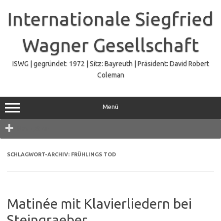
Zum
Inhalt
Internationale Siegfried
springen
Wagner Gesellschaft
ISWG | gegründet: 1972 | Sitz: Bayreuth | Präsident: David Robert
Coleman
Menü
Navigation
SCHLAGWORT-ARCHIV:
FRÜHLINGS TOD
Matinée mit Klavierliedern bei
Steingraeber