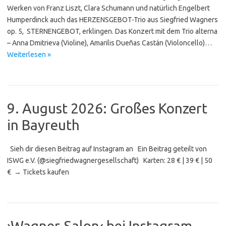
Werken von Franz Liszt, Clara Schumann und natürlich Engelbert
Humperdinck auch das HERZENSGEBOT-Trio aus Siegfried Wagners
op. 5, STERNEN­GE­BOT, erklingen. Das Konzert mit dem Trio alterna
– Anna Dmitrieva (Violine), Amarilis Dueñas Castán (Violoncello)…
Weiterlesen »
9. August 2026: Großes Konzert
in Bayreuth
Sieh dir diesen Beitrag auf Instagram an Ein Beitrag geteilt von
ISWG e.V. (@siegfriedwagnergesellschaft) Karten: 28 € | 39 € | 50
€ → Tickets kaufen
›Wagner-Salon‹ bei Instagram